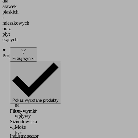
dla
ssawek
płaskich
i
mieszkowych
oraz
płyt
ssących
Projekt
Filtruj wyniki
Wytrzymały
i
odporny
na
rozdzieranie
materiał,
odporny
Pokaż wycofane produkty
na
zewnętrzne
Filtruj wyniki
wpływy
Size
środowiska
Może
być
Industry sector