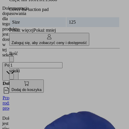
Dokumentacja
Cover for suction pad
dopasowania
dla
Size
125
tego
produktu
Pokaż więcej
Pokaż mniej
jest
dostępna
Zaloguj się, aby zobaczyć ceny i dostępność
w
tej
Ilość
sekcji.
Polska
sztuki
Dokumenty
Język
Dodaj do koszyka
Przegląd
Polska
rodziny
produktów
Dokumentacja
jest
również