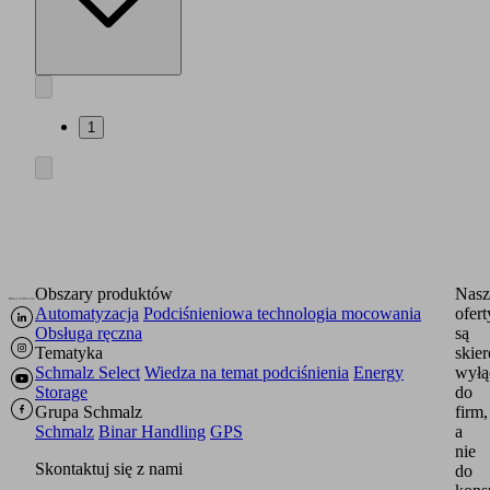
1
Obszary produktów
Nasz
Automatyzacja
Podciśnieniowa technologia mocowania
ofert
Obsługa ręczna
są
Tematyka
skie
Schmalz Select
Wiedza na temat podciśnienia
Energy
wyłą
Storage
do
Grupa Schmalz
firm,
Schmalz
Binar Handling
GPS
a
nie
Skontaktuj się z nami
do