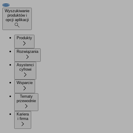
Wyszukiwanie
produktów i
opcji aplikacji
Produkty
Rozwiązania
Asystenci
cyfrowi
Wsparcie
Tematy
przewodnie
Kariera
i firma