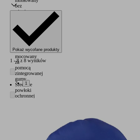
montowany
bez
użycia
narzędzi
na
przyssawce
/
płytce
ssącej
Pokaż wycofane produkty
i
mocowany
1 - 8 z 8 wyników
za
pomocą
zintegrowanej
gumy
1
Średnice
powłoki
ochronnej
są
dopasowane
do
odpowiednich
zakresów
średnic
przyssawek