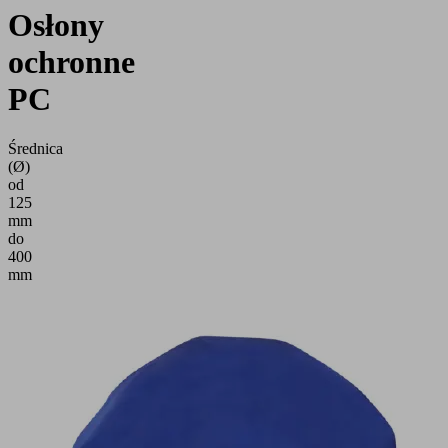
Osłony
ochronne
PC
Średnica
(Ø)
od
125
mm
do
400
mm
Aplikacja
Wysokiej
jakości
powłoka