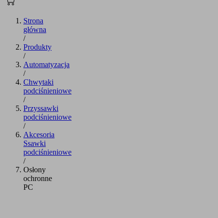
Strona
główna
/
Produkty
/
Automatyzacja
/
Chwytaki
podciśnieniowe
/
Przyssawki
podciśnieniowe
/
Akcesoria
Ssawki
podciśnieniowe
/
Osłony
ochronne
PC