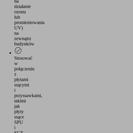
na
działanie
ozonu
lub
promieniowania
UV)
na
zewnątrz
budynków
Stosować
w
połączeniu
z
płytami
ssącymi
i
przyssawkami,
takimi
jak
płyty
ssące
SPU
i
SGF