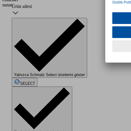
sunar.
Ürün ailesi
Yalnızca Schmalz Select ürünlerini göster
SELECT