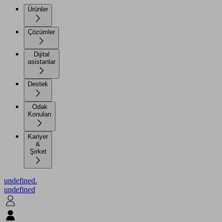
Ürünler
Çözümler
Dijital
asistanlar
Destek
Odak
Konuları
Kariyer
&
Şirket
undefined.
undefined