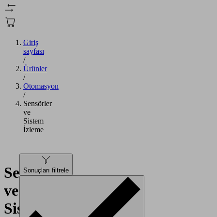
Giriş
sayfası
/
Ürünler
/
Otomasyon
/
Sensörler
ve
Sistem
İzleme
Sensörler
Sonuçları filtrele
ve
Sistem