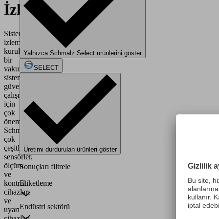
İzleme
Sistem
izlemenin
kurulması,
Yalnızca Schmalz Select ürünlerini göster
bir
SELECT
vakum
sisteminin
güvenli
çalışması
için
çok
önemlidir.
Schmalz,
çok
çeşitli
Üretimi durdurulan ürünleri göster
sensörler,
ölçüm
Sonuçları filtrele
ve
kontrol
Etiketleme
cihazları
ve
Endüstri sektörü
uyarı
cihazları