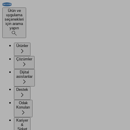
Ürün ve
uygulama
seçenekleri
için arama
yapın
Ürünler
Çözümler
Dijital
asistanlar
Destek
Odak
Konuları
Kariyer
&
Şirket