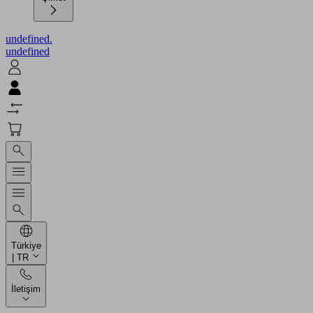
undefined.
undefined
Türkiye
| TR
İletişim