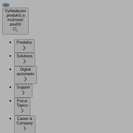
Vyhledávání
produktů a
možností
použití
Produkty
Solutions
Digital
assistants
Support
Focus
Topics
Career &
Company