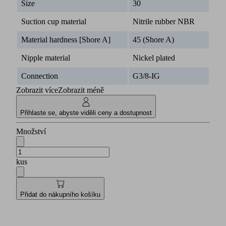
Size
30
Suction cup material
Nitrile rubber NBR
Material hardness [Shore A]
45 (Shore A)
Nipple material
Nickel plated
Connection
G3/8-IG
Zobrazit více
Zobrazit méně
Přihlaste se, abyste viděli ceny a dostupnost
Množství
kus
Přidat do nákupního košíku