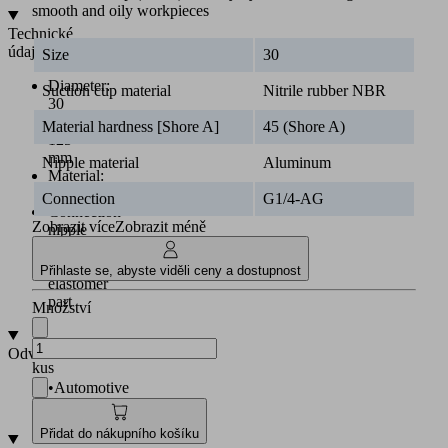
smooth and oily workpieces
Technické
údaje
Size
30
Diameter:
Suction cup material
Nitrile rubber NBR
30
to
Material hardness [Shore A]
45 (Shore A)
125
mm
Nipple material
Aluminum
Material:
NBR
Connection
G1/4-AG
Connection
Zobrazit více
Zobrazit méně
nipple
vulcanized
to
Přihlaste se, abyste viděli ceny a dostupnost
elastomer
part
Množství
Odvětví
kus
•
Automotive
•
Metal
Přidat do nákupního košíku