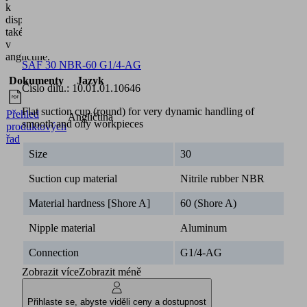
k
dispozici
také
v
angličtině.
SAF 30 NBR-60 G1/4-AG
Dokumenty
Jazyk
Číslo dílu.:
10.01.01.10646
Flat suction cup (round) for very dynamic handling of
Přehled
Angličtina
smooth and oily workpieces
produktových
řad
Size
30
Suction cup material
Nitrile rubber NBR
Material hardness [Shore A]
60 (Shore A)
Nipple material
Aluminum
Connection
G1/4-AG
Zobrazit více
Zobrazit méně
Přihlaste se, abyste viděli ceny a dostupnost