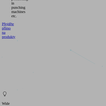
in
punching
machines
etc.
Přejděte
přímo
na
produkty
Wide