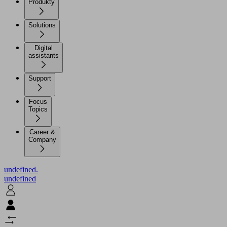
Produkty
Solutions
Digital
assistants
Support
Focus
Topics
Career &
Company
undefined.
undefined