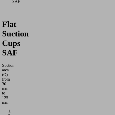
SAF
Flat
Suction
Cups
SAF
Suction
area
(Ø)
from
30
mm
to
125
mm