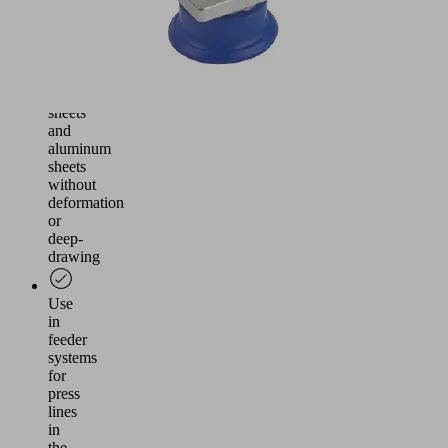
Handling
of
thin
steel
sheets
and
aluminum
sheets
without
deformation
or
deep-
drawing
Use
in
feeder
systems
for
press
lines
in
the