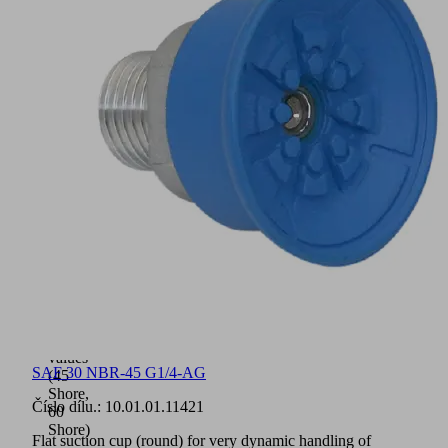
to
the
connection
nipple
(very
high
strength)
Suction
cups
available
with
various
connection
types
Available
in
two
material
hardness
values
SAF 30 NBR-45 G1/4-AG
(45
Shore,
Číslo dílu.:
10.01.01.11421
60
Shore)
Flat suction cup (round) for very dynamic handling of