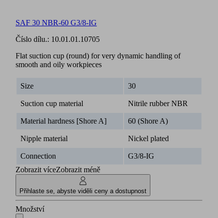
SAF 30 NBR-60 G3/8-IG
Číslo dílu.:
10.01.01.10705
Flat suction cup (round) for very dynamic handling of
smooth and oily workpieces
Size
30
Suction cup material
Nitrile rubber NBR
Material hardness [Shore A]
60 (Shore A)
Nipple material
Nickel plated
Connection
G3/8-IG
Zobrazit více
Zobrazit méně
Přihlaste se, abyste viděli ceny a dostupnost
Množství