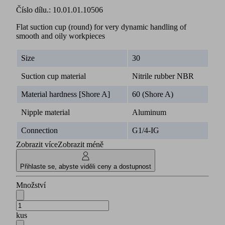
Číslo dílu.:
10.01.01.10506
Flat suction cup (round) for very dynamic handling of
smooth and oily workpieces
Size
30
Suction cup material
Nitrile rubber NBR
Material hardness [Shore A]
60 (Shore A)
Nipple material
Aluminum
Connection
G1/4-IG
Zobrazit více
Zobrazit méně
Přihlaste se, abyste viděli ceny a dostupnost
Množství
kus