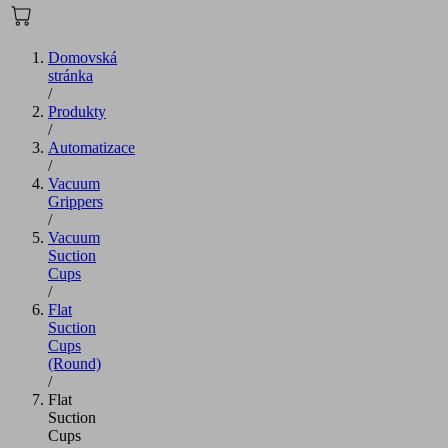
Domovská
stránka
/
Produkty
/
Automatizace
/
Vacuum
Grippers
/
Vacuum
Suction
Cups
/
Flat
Suction
Cups
(Round)
/
Flat
Suction
Cups