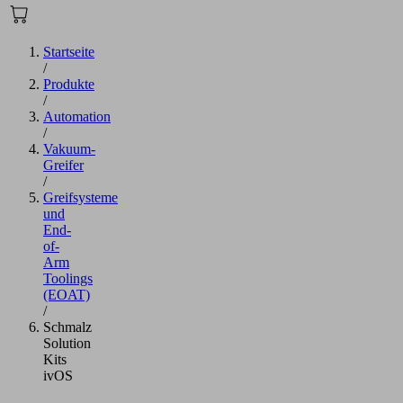
Startseite
/
Produkte
/
Automation
/
Vakuum-
Greifer
/
Greifsysteme
und
End-
of-
Arm
Toolings
(EOAT)
/
Schmalz
Solution
Kits
ivOS