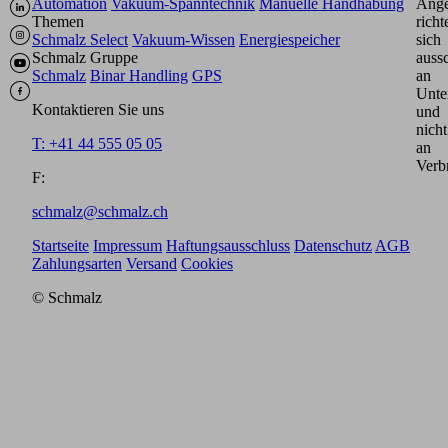
Automation
Vakuum-Spanntechnik
Manuelle Handhabung
Ange
Themen
richt
Schmalz Select
Vakuum-Wissen
Energiespeicher
sich
Schmalz Gruppe
aussc
Schmalz
Binar Handling
GPS
an
Unte
Kontaktieren Sie uns
und
nicht
T: +41 44 555 05 05
an
Verb
F:
schmalz@schmalz.ch
Startseite
Impressum
Haftungsausschluss
Datenschutz
AGB
Zahlungsarten
Versand
Cookies
© Schmalz