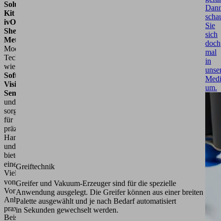
Solution
Dan
Kit
scha
ivOS
Sie
Sheet
sich
Metal
.
doch
Modernste
mal
Technologien
in
wie
KI-
unse
Software
,
3D-
Medi
Vision-
um.
Sensoren
und
Greifer
sorgen
für
präzise
Handhabung
und
bieten
eine
Greiftechnik
Vielzahl
von
Greifer und Vakuum-Erzeuger sind für die spezielle
Vorteilen.
Anwendung ausgelegt. Die Greifer können aus einer breiten
Anhand
Palette ausgewählt und je nach Bedarf automatisiert
praxisnaher
in Sekunden gewechselt werden.
Beispiele,