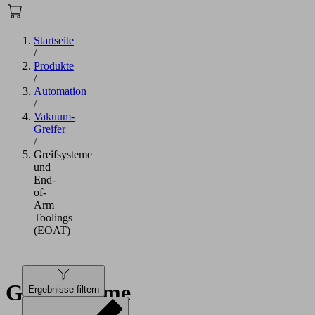
Startseite
/
Produkte
/
Automation
/
Vakuum-
Greifer
/
Greifsysteme
und
End-
of-
Arm
Toolings
(EOAT)
Greifsysteme
Ergebnisse filtern