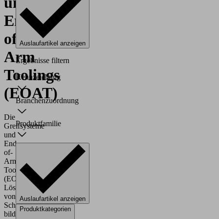
und
End-
of-
Auslaufartikel anzeigen
Arm
Ergebnisse filtern
Toolings
Kennzeichung
(EOAT)
Branchenzuordnung
Die
Produktfamilie
Greifsysteme
und
End-
of-
Arm
Tooling
(EOAT)
Lösungen
von
Auslaufartikel anzeigen
Schmalz
Produktkategorien
bilden