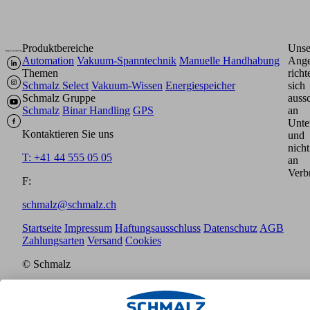
Produktbereiche
Unse
Automation
Vakuum-Spanntechnik
Manuelle Handhabung
Ange
Themen
richt
Schmalz Select
Vakuum-Wissen
Energiespeicher
sich
Schmalz Gruppe
aussc
Schmalz
Binar Handling
GPS
an
Unte
Kontaktieren Sie uns
und
nicht
T: +41 44 555 05 05
an
Verb
F:
schmalz@schmalz.ch
Startseite
Impressum
Haftungsausschluss
Datenschutz
AGB
Zahlungsarten
Versand
Cookies
© Schmalz