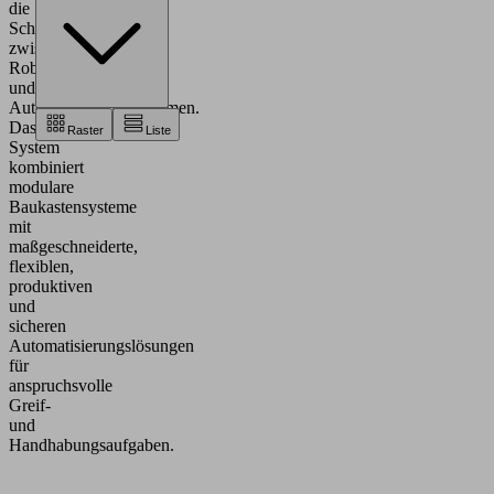
die
Schnittstelle
zwischen
Robotern
und
Automatisierungssystemen.
Das
Raster
Liste
System
kombiniert
modulare
Baukastensysteme
mit
maßgeschneiderte,
flexiblen,
produktiven
und
sicheren
Automatisierungslösungen
für
anspruchsvolle
Greif-
und
Handhabungsaufgaben.