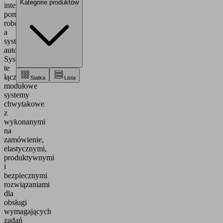
Kategorie produktów
interfejs
pomiędzy
robotami
a
systemami
automatyzacji.
Systemy
te
łączą
Siatka
Lista
modułowe
systemy
chwytakowe
z
wykonanymi
na
zamówienie,
elastycznymi,
produktywnymi
i
bezpiecznymi
rozwiązaniami
dla
obsługi
wymagających
zadań