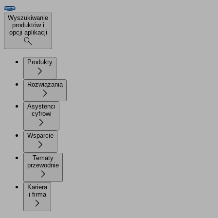
Wyszukiwanie
produktów i
opcji aplikacji
Produkty
Rozwiązania
Asystenci
cyfrowi
Wsparcie
Tematy
przewodnie
Kariera
i firma