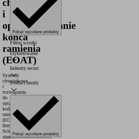
chwytakowe
i
oprzyrządowanie
Pokaż wycofane produkty
końca
Filtruj wyniki
ramienia
Etykietowanie
(EOAT)
Industry sector
Systemy
chwytakowe
Product family
i
rozwiązania
do
oprzyrządowania
końca
ramienia
(EOAT)
firmy
Schmalz
Pokaż wycofane produkty
stanowią