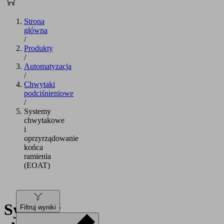
Strona
główna
/
Produkty
/
Automatyzacja
/
Chwytaki
podciśnieniowe
/
Systemy
chwytakowe
i
oprzyrządowanie
końca
ramienia
(EOAT)
Systemy
Filtruj wyniki