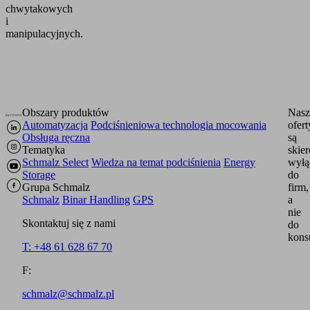
chwytakowych
i
manipulacyjnych.
Obszary produktów
Nasz
Automatyzacja
Podciśnieniowa technologia mocowania
ofert
Obsługa ręczna
są
Tematyka
skie
Schmalz Select
Wiedza na temat podciśnienia
Energy
wyłą
Storage
do
Grupa Schmalz
firm,
Schmalz
Binar Handling
GPS
a
nie
Skontaktuj się z nami
do
kons
T: +48 61 628 67 70
F:
schmalz@schmalz.pl