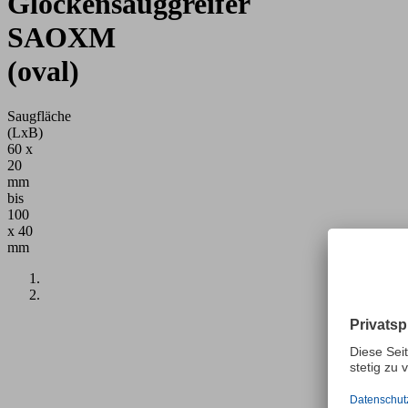
Glockensauggreifer
SAOXM
(oval)
Saugfläche
(LxB)
60 x
20
mm
bis
100
x 40
mm