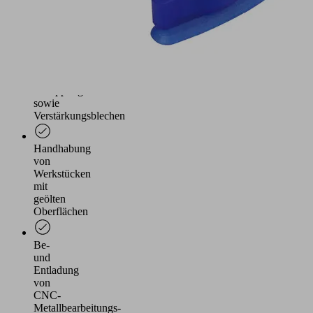
Handhabung
von
länglichen
Werkstücken,
Werkstücken
mit
Verrippung
sowie
Verstärkungsblechen
Handhabung
von
Werkstücken
mit
geölten
Oberflächen
Be-
und
Entladung
von
CNC-
Metallbearbeitungs-