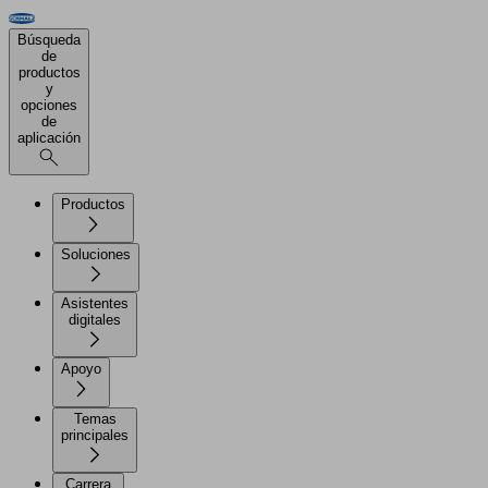
Búsqueda
de
productos
y
opciones
de
aplicación
Productos
Soluciones
Asistentes
digitales
Apoyo
Temas
principales
Carrera