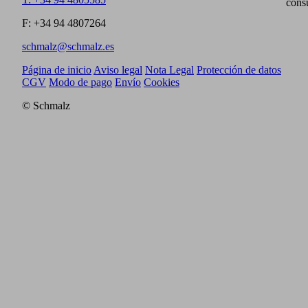
cons
F: +34 94 4807264
schmalz@schmalz.es
Página de inicio
Aviso legal
Nota Legal
Protección de datos
CGV
Modo de pago
Envío
Cookies
© Schmalz