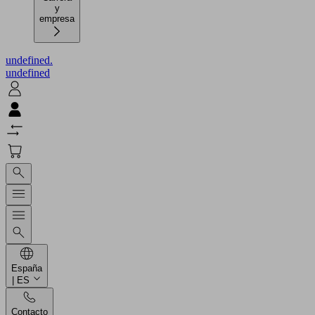
y
empresa
undefined.
undefined
España
| ES
Contacto