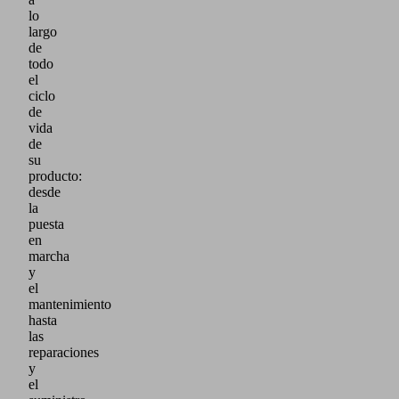
lo
largo
de
todo
el
ciclo
de
vida
de
su
producto:
desde
la
puesta
en
marcha
y
el
mantenimiento
hasta
las
reparaciones
y
el