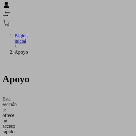
Página
inicial
/
Apoyo
Apoyo
Esta
sección
le
ofrece
un
acceso
rápido