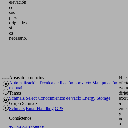
elevación
con
sus
piezas
originales
si
es
necesario.
Áreas de productos
Nues
Automatización
Técnica de fijación por vacío
Manipulación
ofert
manual
están
Temas
dirig
Schmalz Select
Conocimientos de vacío
Energy Storage
excl
Grupo Schmalz
a
Schmalz
Binar Handling
GPS
empr
y
Contáctenos
no
a
T: +34 94 4805585