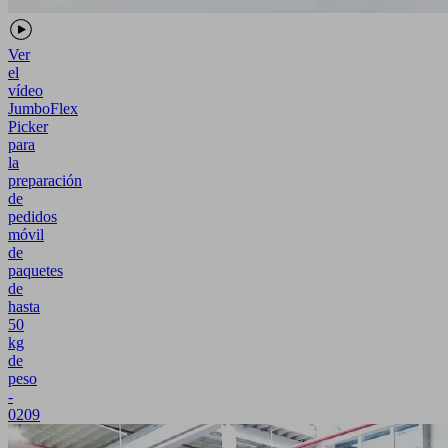
Ver
el
vídeo
JumboFlex
Picker
para
la
preparación
de
pedidos
móvil
de
paquetes
de
hasta
50
kg
de
peso
-
0209