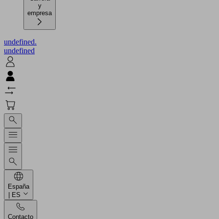
y
empresa
undefined.
undefined
España
| ES
Contacto