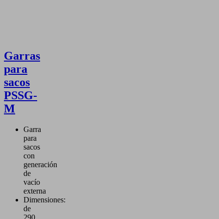
s de
ión. No pierda
ortunidad de
ar sus procesos
ucción.
Garras
para
sacos
PSSG-
M
Garra
para
sacos
con
generación
de
vacío
externa
Dimensiones:
de
290