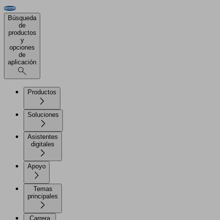
Búsqueda
de
productos
y
opciones
de
aplicación
Productos
Soluciones
Asistentes
digitales
Apoyo
Temas
principales
Carrera