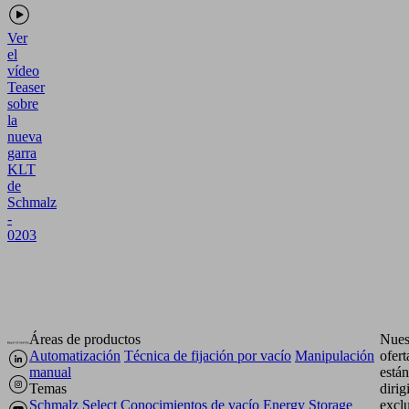
Ver
el
vídeo
Teaser
sobre
la
nueva
garra
KLT
de
Schmalz
-
0203
Áreas de productos
Nues
Automatización
Técnica de fijación por vacío
Manipulación
ofert
manual
están
Temas
dirig
Schmalz Select
Conocimientos de vacío
Energy Storage
excl