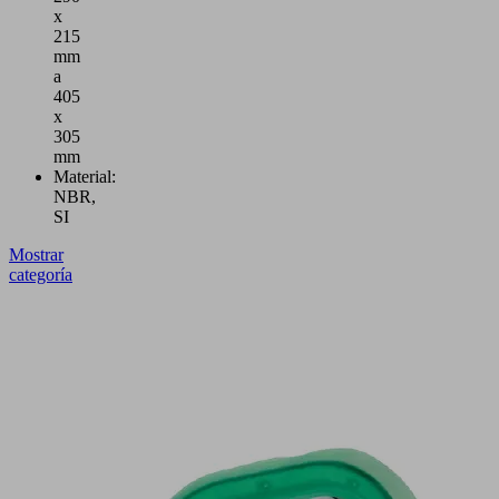
x
215
mm
a
405
x
305
mm
Material:
NBR,
SI
Mostrar
categoría