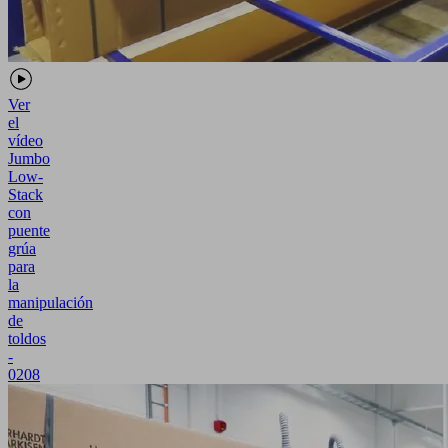
Ver
el
vídeo
Jumbo
Low-
Stack
con
puente
grúa
para
la
manipulación
de
toldos
-
0208