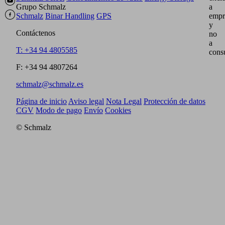
Grupo Schmalz
a
Schmalz
Binar Handling
GPS
empr
y
Contáctenos
no
a
T: +34 94 4805585
cons
F: +34 94 4807264
schmalz@schmalz.es
Página de inicio
Aviso legal
Nota Legal
Protección de datos
CGV
Modo de pago
Envío
Cookies
© Schmalz