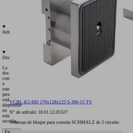
mecánica
o
por
vacío
Industrias
•
Madera
Documentación
La
documentación
correspondiente
a
este
producto
está
VCBL-K2-HD 170x128x125 S-360-15 TV
disponible
en
N° de artículo:
10.01.12.05327
esta
sección.
Ventosas de bloque para consola SCHMALZ de 2 circuito
Español