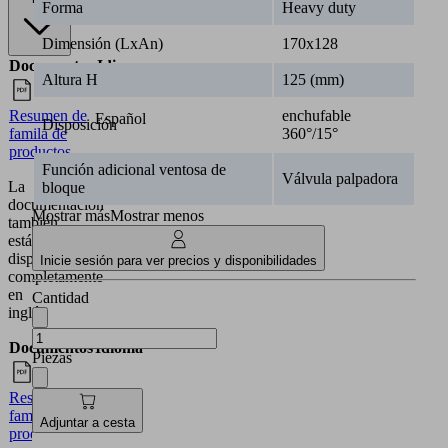
Forma
Heavy duty
Dimensión (LxAn)
170x128
Documentos
Idioma
Altura H
125 (mm)
Resumen de
enchufable
Español
Disposición
famila de
360°/15°
productos
Función adicional ventosa de
Válvula palpadora
La
bloque
documentación
Mostrar más
Mostrar menos
también
está
disponible
Inicie sesión para ver precios y disponibilidades
completamente
en
Cantidad
inglés.
Documentos
Idioma
Piezas
Resumen de
Inglés
famila de
Adjuntar a cesta
productos