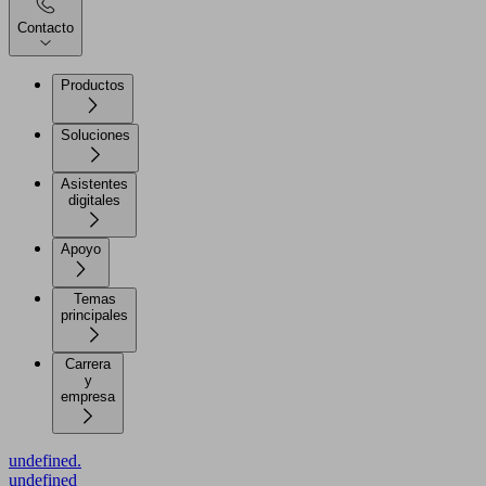
Contacto
Productos
Soluciones
Asistentes
digitales
Apoyo
Temas
principales
Carrera
y
empresa
undefined.
undefined