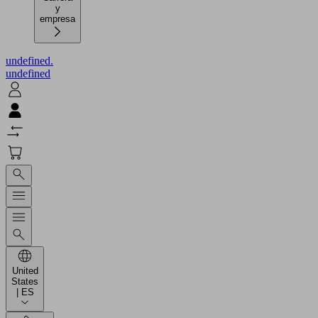
y
empresa
undefined.
undefined
United
States
| ES