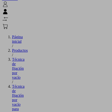
Página
inicial
/
Productos
/
Técnica
de
fijación
por
vacío
/
Técnica
de
fijación
por
vacío
para