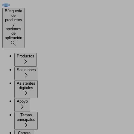
Búsqueda
de
productos
y
opciones
de
aplicación
Productos
Soluciones
Asistentes
digitales
Apoyo
Temas
principales
Carrera