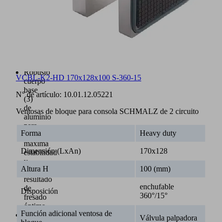
de
datos
del
producto
a
través
del
smartphone
Robusto
VCBL-K2-HD 170x128x100 S-360-15
cuerpo
base
N° de artículo:
10.01.12.05221
(3)
de
Ventosas de bloque para consola SCHMALZ de 2 circuito
aluminio
para
Forma
Heavy duty
una
máxima
Dimensión (LxAn)
170x128
estabilidad
y
Altura H
100 (mm)
un
resultado
enchufable
de
Disposición
360°/15°
fresado
óptimo
Función adicional ventosa de
Marco
Válvula palpadora