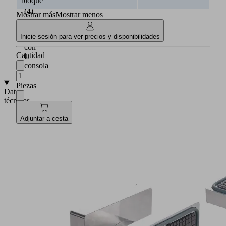
bloque
obturador
(4)
Mostrar más
Mostrar menos
para
el
Inicie sesión para ver precios y disponibilidades
hermetizado
con
Cantidad
la
consola
Piezas
Datos
técnicos
Sistemas
Adjuntar a cesta
de
2
circuitos
de
vacío
Ventosa
de
bloque
de
aluminio
Prefijación