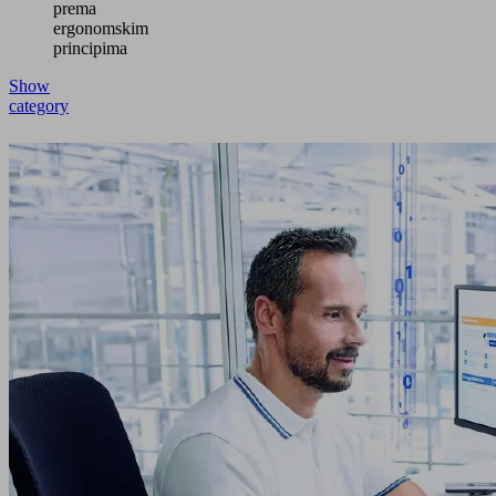
prema
ergonomskim
principima
Show
category