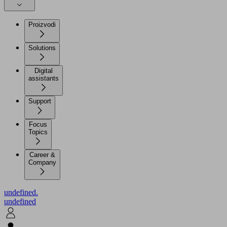
Proizvodi
Solutions
Digital
assistants
Support
Focus
Topics
Career &
Company
undefined.
undefined