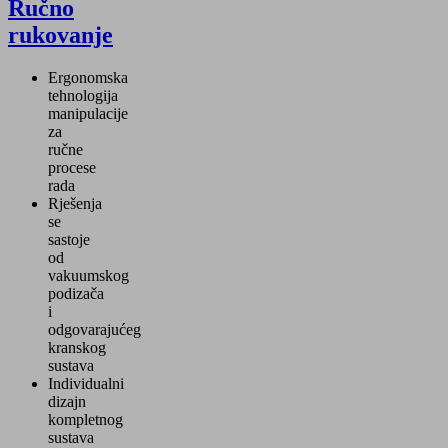
Ručno
rukovanje
Ergonomska
tehnologija
manipulacije
za
ručne
procese
rada
Rješenja
se
sastoje
od
vakuumskog
podizača
i
odgovarajućeg
kranskog
sustava
Individualni
dizajn
kompletnog
sustava