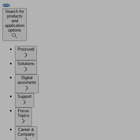
Search for
products
and
application
options
Proizvodi
Solutions
Digital
assistants
Support
Focus
Topics
Career &
Company