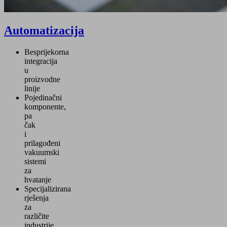
Automatizacija
Besprijekorna
integracija
u
proizvodne
linije
Pojedinačni
komponente,
pa
čak
i
prilagođeni
vakuumski
sistemi
za
hvatanje
Specijalizirana
rješenja
za
različite
industrije