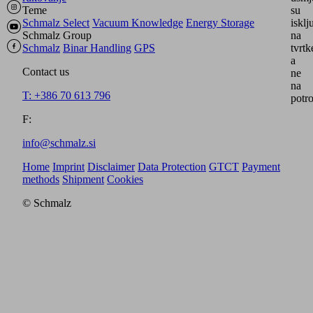
Teme
su
Schmalz Select
Vacuum Knowledge
Energy Storage
isklj
Schmalz Group
na
Schmalz
Binar Handling
GPS
tvrtk
a
Contact us
ne
na
T: +386 70 613 796
potro
F:
info@schmalz.si
Home
Imprint
Disclaimer
Data Protection
GTCT
Payment
methods
Shipment
Cookies
© Schmalz