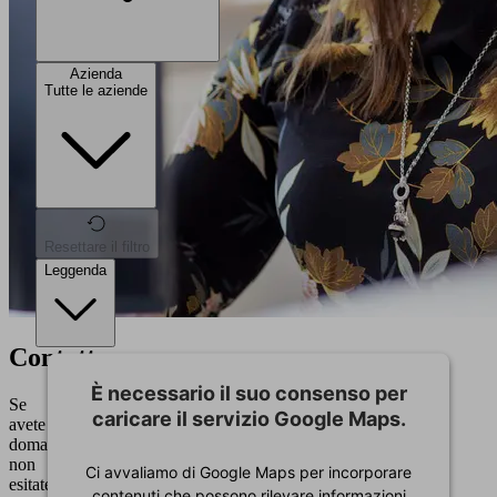
Azienda
Tutte le aziende
Resettare il filtro
Leggenda
Contatto
È necessario il suo consenso per
Se
caricare il servizio Google Maps.
avete
domande,
non
Ci avvaliamo di Google Maps per incorporare
esitate
contenuti che possono rilevare informazioni