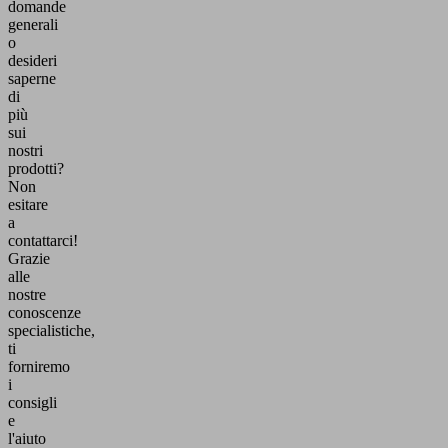
domande
generali
o
desideri
saperne
di
più
sui
nostri
prodotti?
Non
esitare
a
contattarci!
Grazie
alle
nostre
conoscenze
specialistiche,
ti
forniremo
i
consigli
e
l'aiuto