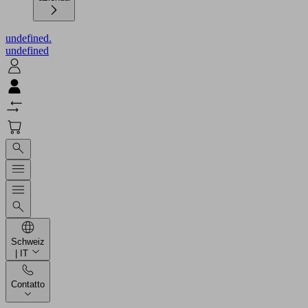
undefined.
undefined
Schweiz
| IT
Contatto