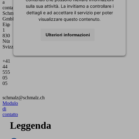
a
sulla sua attività. La invitiamo a controllare i
contattarci.
dettagli e ad accettare il servizio per poter
Schmalz
GmbH
visualizzare questo contenuto.
Eigentalstrasse
1
Ulteriori informazioni
8309
Nürensdorf
Svizzera
Accetta
+41
powered by
Usercentrics Consent Management
44
Platform
555
05
05
schmalz@schmalz.ch
Modulo
di
contatto
Leggenda