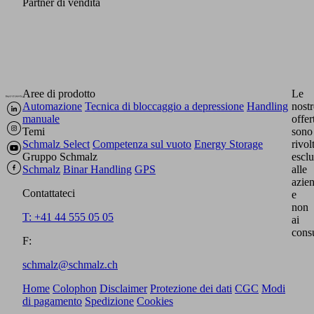
Partner di vendita
Aree di prodotto
Le
Automazione
Tecnica di bloccaggio a depressione
Handling
nostr
manuale
offer
Temi
sono
Schmalz Select
Competenza sul vuoto
Energy Storage
rivol
Gruppo Schmalz
escl
Schmalz
Binar Handling
GPS
alle
azie
Contattateci
e
non
T: +41 44 555 05 05
ai
cons
F:
schmalz@schmalz.ch
Home
Colophon
Disclaimer
Protezione dei dati
CGC
Modi
di pagamento
Spedizione
Cookies