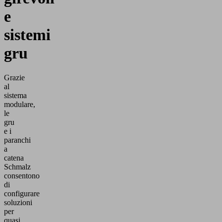
e
sistemi
gru
Grazie
al
sistema
modulare,
le
gru
e i
paranchi
a
catena
Schmalz
consentono
di
configurare
soluzioni
per
quasi