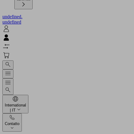
undefined.
undefined
International
| IT
Contatto