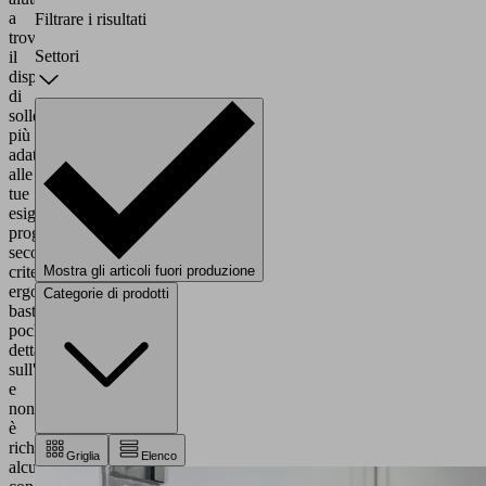
a
Filtrare i risultati
trovare
Settori
il
dispositivo
di
sollevamento
più
adatto
alle
tue
esigenze,
progettato
secondo
criteri
Mostra gli articoli fuori produzione
ergonomici:
Categorie di prodotti
bastano
pochi
dettagli
sull'applicazione
e
non
è
richiesta
Griglia
Elenco
alcuna