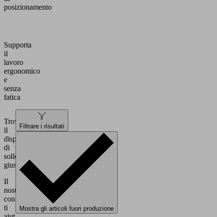
posizionamento
Supporta
il
lavoro
ergonomico
e
senza
fatica
Trovare
Filtrare i risultati
il
dispositivo
di
sollevamento
giusto
Il
nostro
configuratore
ti
Mostra gli articoli fuori produzione
aiuta