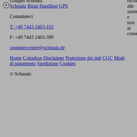
Gruppo Schmalz
escl
Schmalz
Binar Handling
GPS
alle
azie
Contattateci
e
non
T: +49 7443 2403-102
ai
cons
F: +49 7443 2403-399
customercenter@schmalz.de
Home
Colophon
Disclaimer
Protezione dei dati
CGC
Modi
di pagamento
Spedizione
Cookies
© Schmalz