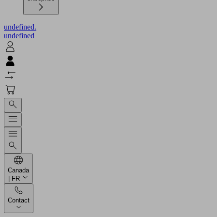
undefined.
undefined
Canada
| FR
Contact