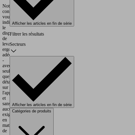
Notre
configurateur
vous
indique
Afficher les articles en fin de série
le
dispositif
Filtrer les résultats
de
levage
Secteurs
ergonomique
adéquat
-
avec
seulement
quelques
détails
sur
l'application
et
sans
Afficher les articles en fin de série
aucune
Catégories de produits
exigence
en
matière
de