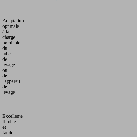
Adaptation
optimale
à la
charge
nominale
du
tube
de
levage
ou
de
l'appareil
de
levage
Excellente
fluidité
et
faible