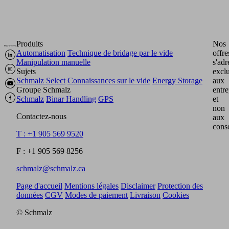
Produits
Nos
Automatisation
Technique de bridage par le vide
offre
Manipulation manuelle
s'adr
Sujets
excl
Schmalz Select
Connaissances sur le vide
Energy Storage
aux
Groupe Schmalz
entre
Schmalz
Binar Handling
GPS
et
non
Contactez-nous
aux
cons
T : +1 905 569 9520
F : +1 905 569 8256
schmalz@schmalz.ca
Page d'accueil
Mentions légales
Disclaimer
Protection des
données
CGV
Modes de paiement
Livraison
Cookies
© Schmalz