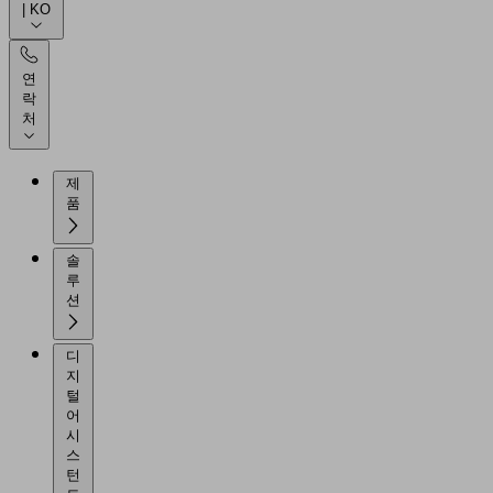
| KO
연
락
처
제
품
솔
루
션
디
지
털
어
시
스
턴