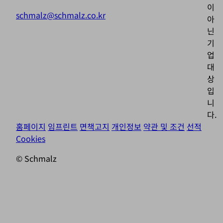
이
schmalz@schmalz.co.kr
아
닌
기
업
대
상
입
니
다.
홈페이지
임프린트
면책고지
개인정보
약관 및 조건
선적
Cookies
© Schmalz