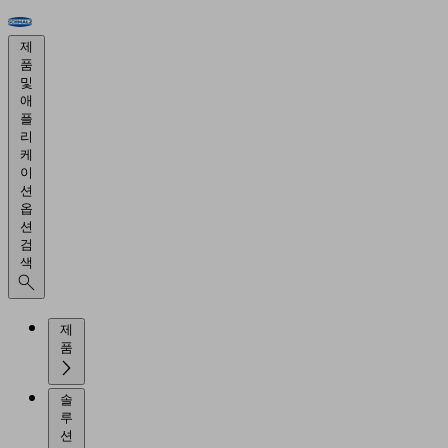
제
품
및
애
플
리
케
이
션
옵
션
검
색
제
품
솔
루
션