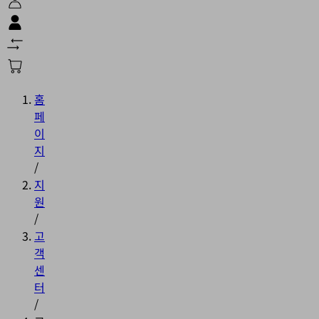
홈
페
이
지
/
지
원
/
고
객
센
터
/