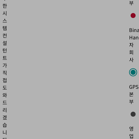
부
한
콘
시
텐
츠
스
를
템
Bina
보
컨
Han
려
설
자
면
턴
회
세
트
부
사
가
정
보
직
를
접
검
GPS
도
토
본
와
하
부
드
고
리
서
겠
비
스
습
영
에
니
업
동