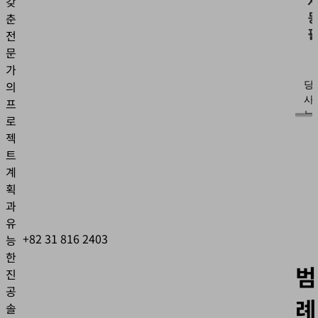
갖
춘
전
문
가
당
의
사
프
는
로
사
젝
용
트
자
계
의
획
활
동
과
데
유
이
+82 31 816 2403
능
터
한
를
범
진
수
공
집
례
솔
할