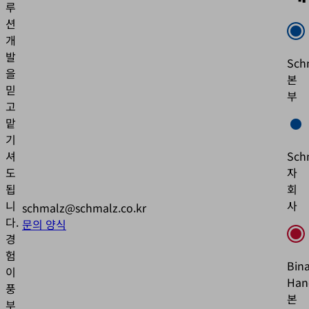
수
루
있
션
는
개
콘
발
Sch
텐
을
츠
본
믿
를
부
고
삽
입
맡
하
기
기
셔
Sch
위
도
자
해
됩
회
Go
니
사
schmalz@schmalz.co.kr
Ma
다.
를
문의 양식
이
경
용
험
Bina
합
이
니
Han
풍
다.
본
부
본