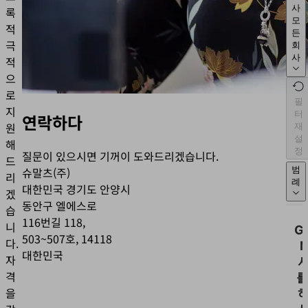
사
록
모
적
든
극
회
사
적
으
로
필
지
터
연락하다
원
재
설
해
정
질문이 있으시면 기꺼이 도와드리겠습니다.
드
범
슈말츠(주)
리
례
대한민국 경기도 안양시
겠
동안구 엘에스로
습
116번길 118,
니
G
503~507호, 14118
다.
M
대한민국
자
격
를
을