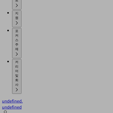
트
지
원
포
커
스
주
제
커
리
어
및
회
사
undefined.
undefined