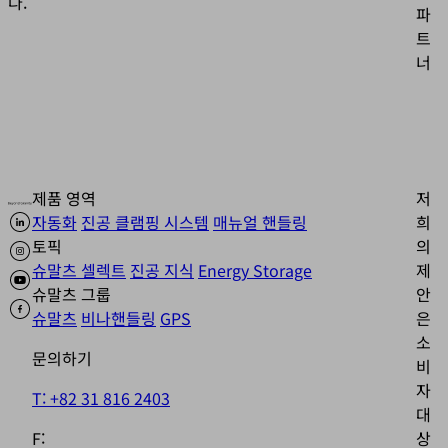
다.
파
의
하
트
시
너
기
바
랍
니
다.
제품 영역
저
자
세
자동화
진공 클램핑 시스템
매뉴얼 핸들링
희
한
토픽
의
정
수
슈말츠 셀렉트
진공 지식
Energy Storage
제
보
락
슈말츠 그룹
안
po
슈말츠
비나핸들링
GPS
은
by
소
Us
문의하기
Co
비
Ma
자
T: +82 31 816 2403
Pl
대
F:
상