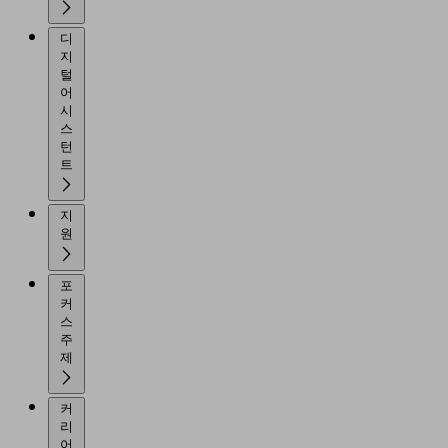
디
지
털
어
시
스
턴
트
지
원
포
커
스
주
제
커
리
어