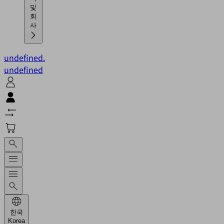
및
회
사
undefined.
undefined
한국
Korea