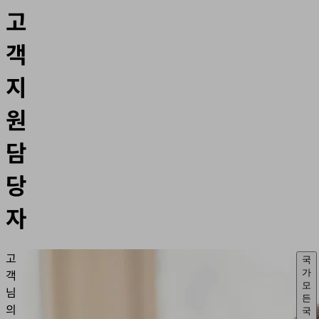
고
객
지
원
담
당
자
고
국
객
가
모
님
든
의
국