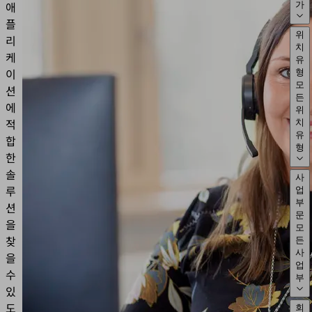
애
가
플
위
리
치
케
유
이
형
모
션
든
에
위
적
치
유
합
형
한
솔
사
루
업
부
션
문
을
모
찾
든
사
을
업
수
부
있
도
회