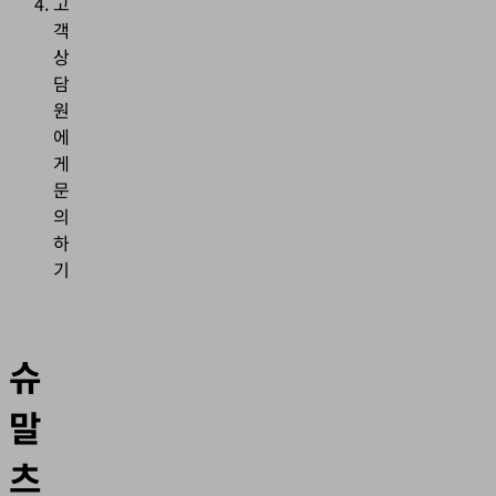
고
객
상
담
원
에
게
문
의
하
기
슈
말
츠