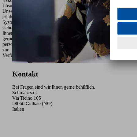
Vakuum-
Lösung.
Unsere
erfahrenen
Systemberater
stehen
Ihnen
gerne
persönlich
zur
Verfügung.
Kontakt
Bei Fragen sind wir Ihnen gerne behilflich.
Schmalz s.r.l.
Via Ticino 105
28066 Galliate (NO)
Italien