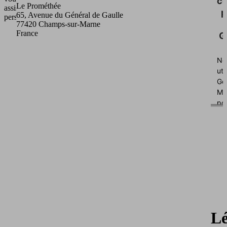
c
Le Prométhée
assister
p
65, Avenue du Général de Gaulle
personnellement.
77420 Champs-sur-Marne
France
G
No
uti
Go
Ma
po
int
cer
co
su
de
col
de
do
sur
vo
L
act