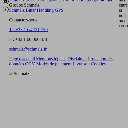
Groupe Schmalz
entre
Schmalz
Binar Handling
GPS
et
non
Contactez-nous
aux
cons
T : +33 1 64 731 730
F : +33 1 60 066 371
schmalz@schmalz.fr
Page d'accueil
Mentions légales
Disclaimer
Protection des
données
CGV
Modes de paiement
Livraison
Cookies
© Schmalz