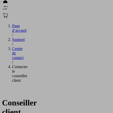
Page
d’accueil
/
Support
/
Centre
de
contact
/
Contacter
le
conseiller
client
Conseiller
client