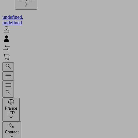
undefined.
undefined
France
| FR
Contact