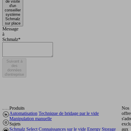
de visite
d'un
conseiller
système
Schmalz
sur place
Message
à
Schmalz*
Suivant à
des
données
d'entreprise
Produits
Nos
Automatisation
Technique de bridage par le vide
offre
Manipulation manuelle
s'adr
Sujets
excl
Schmalz Select
Connaissances sur le vide
Energy Storage
aux