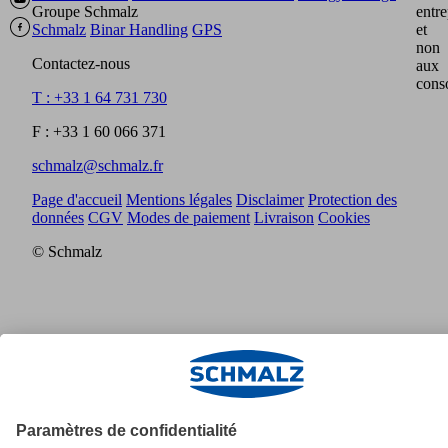
Groupe Schmalz
entre
Schmalz
Binar Handling
GPS
et
non
Contactez-nous
aux
cons
T : +33 1 64 731 730
F : +33 1 60 066 371
schmalz@schmalz.fr
Page d'accueil
Mentions légales
Disclaimer
Protection des
données
CGV
Modes de paiement
Livraison
Cookies
© Schmalz