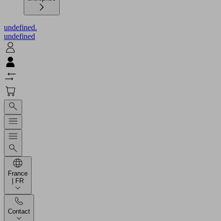
undefined.
undefined
France
| FR
Contact