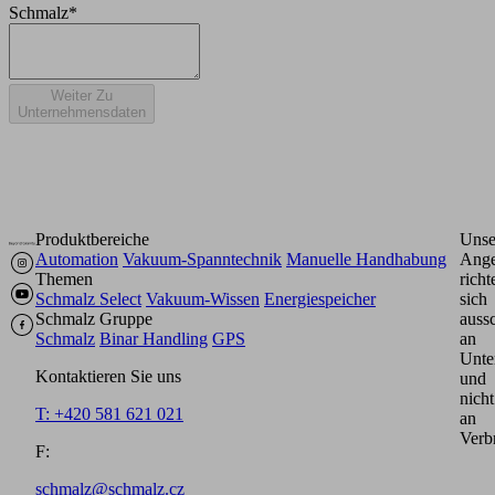
Schmalz*
Weiter Zu
Unternehmensdaten
Produktbereiche
Unse
Automation
Vakuum-Spanntechnik
Manuelle Handhabung
Ange
Themen
richt
Schmalz Select
Vakuum-Wissen
Energiespeicher
sich
Schmalz Gruppe
aussc
Schmalz
Binar Handling
GPS
an
Unte
Kontaktieren Sie uns
und
nicht
T: +420 581 621 021
an
Verb
F:
schmalz@schmalz.cz