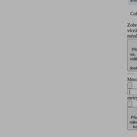
Col
Zobr
více
mén
Při
se,
vidě
dos
Množ
metr
Při
nák
ko