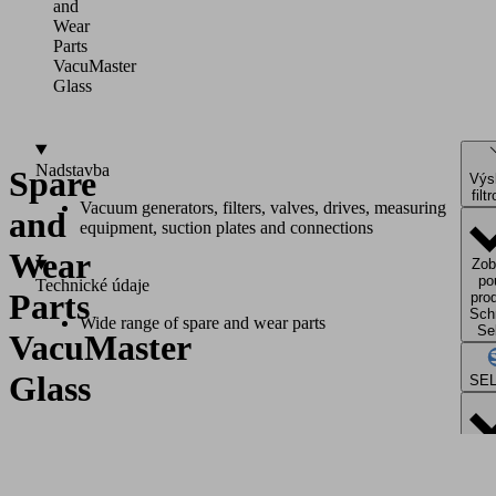
and
Wear
Parts
VacuMaster
Glass
Nadstavba
Spare
Výs
filt
Vacuum generators, filters, valves, drives, measuring
and
equipment, suction plates and connections
Wear
Zob
po
Technické údaje
Parts
pro
Sch
Wide range of spare and wear parts
Se
VacuMaster
Glass
SE
Zob
uko
po
Požádat