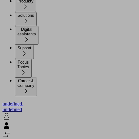
Produkty
Solutions
Digital
assistants
Support
Focus
Topics
Career &
Company
undefined.
undefined