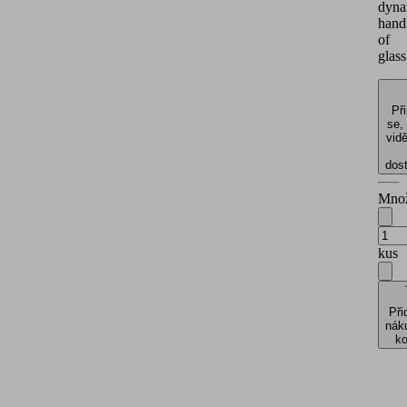
dyna
hand
of
glass
Při
se,
vidě
dos
Množ
kus
Při
nák
ko