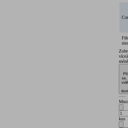
Con
Fil
siz
Zobr
více
mén
Při
se,
vidě
dos
Množ
kus