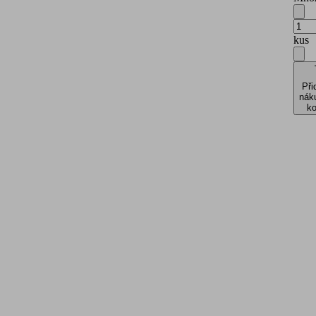
kus
Při
nák
ko