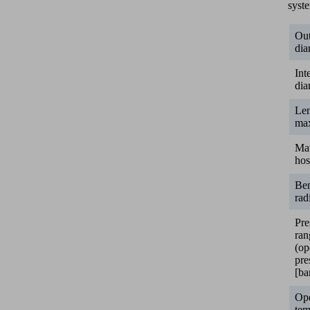
syst
Out
dia
Int
dia
Le
ma
Mat
hos
Be
rad
Pre
ran
(op
pre
[ba
Ope
tem