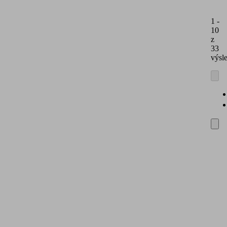
po
1 -
10
z
33
výsl