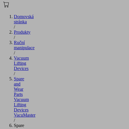
Domovská
stránka
/
Produkty
/
Ruční
manipulace
/
Vacuum
Lifting
Devices
/
Spare
and
Wear
Parts
Vacuum
Lifting
Devices
VacuMaster
/
Spare