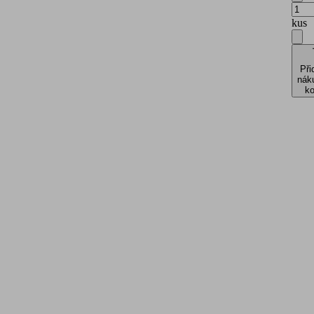
kus
Při
nák
ko