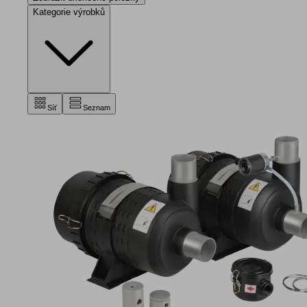
Kategorie výrobků
Síť
Seznam