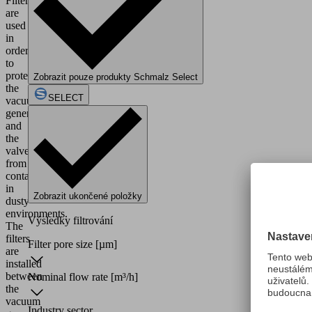
Filters
are
used
in
order
to
protect
Zobrazit pouze produkty Schmalz Select
the
SELECT
vacuum
generator
and
the
valve
from
contamination
in
Zobrazit ukončené položky
dusty
environments.
Výsledky filtrování
The
filters
Filter pore size
[µm]
are
installed
between
Nominal flow rate
[m³/h]
the
vacuum
Industry sector