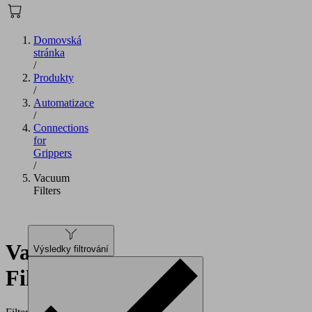
Domovská
stránka
/
Produkty
/
Automatizace
/
Connections
for
Grippers
/
Vacuum
Filters
Vacuum
Výsledky filtrování
Filters