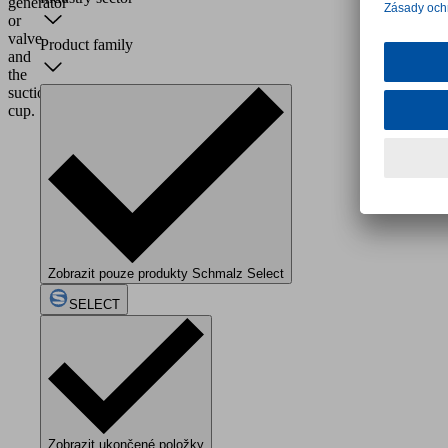
generator
or
valve
Product family
and
the
suction
cup.
Zobrazit pouze produkty Schmalz Select
SELECT
Zobrazit ukončené položky