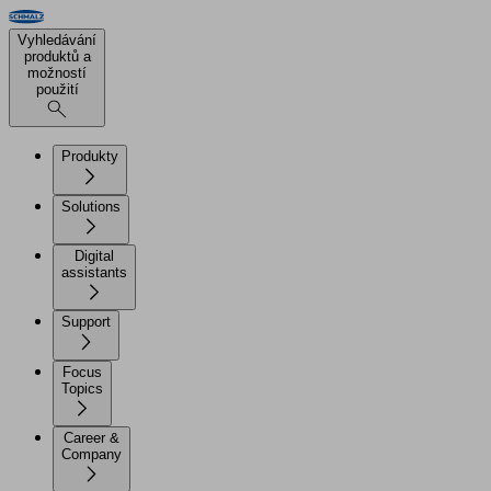
Vyhledávání
produktů a
možností
použití
Produkty
Solutions
Digital
assistants
Support
Focus
Topics
Career &
Company