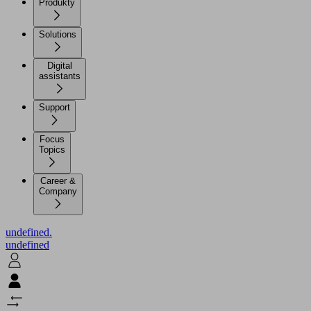
Produkty
Solutions
Digital
assistants
Support
Focus
Topics
Career &
Company
undefined.
undefined