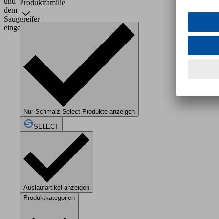
und
Produktfamilie
dem
Sauggreifer
eingebaut.
Nur Schmalz Select Produkte anzeigen
SELECT
Auslaufartikel anzeigen
Produktkategorien