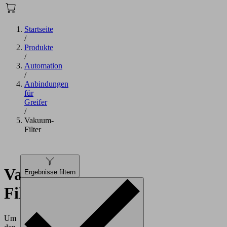
Startseite
/
Produkte
/
Automation
/
Anbindungen
für
Greifer
/
Vakuum-
Filter
Vakuum-
Ergebnisse filtern
Filter
Um