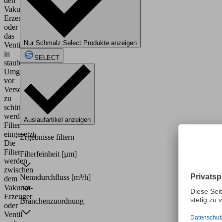
den
Vakuum-
Erzeuger
oder
das
Nur Schmalz Select Produkte anzeigen
Ventil
in
SELECT
staubigen
Umgebungen
vor
Verschmutzung
zu
schützen,
werden
Auslaufartikel anzeigen
Filter
eingesetzt.
Ergebnisse filtern
Die
Filter
Filterfeinheit
[µm]
werden
zwischen
Nenndurchfluss
[m³/h]
dem
Vakuum-
Erzeuger
Branchenzuordnung
oder
Ventil