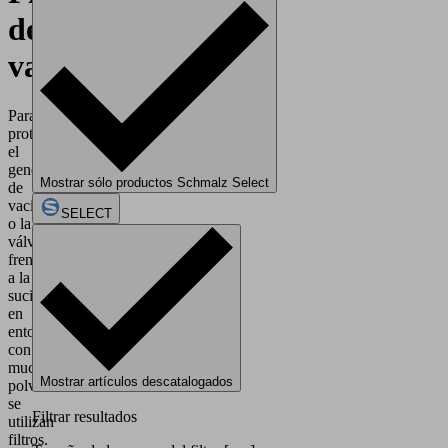
de
vacío
Para
proteger
el
generador
Mostrar sólo productos Schmalz Select
de
vacío
SELECT
o la
válvula
frente
a la
suciedad
en
entornos
con
mucho
Mostrar artículos descatalogados
polvo
se
Filtrar resultados
utilizan
filtros.