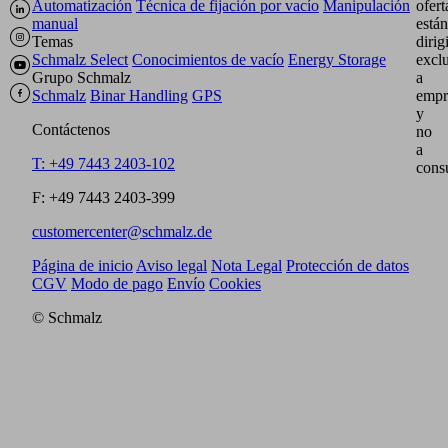
Automatización
Técnica de fijación por vacío
Manipulación
ofert
manual
están
Temas
dirig
Schmalz Select
Conocimientos de vacío
Energy Storage
excl
Grupo Schmalz
a
Schmalz
Binar Handling
GPS
empr
y
Contáctenos
no
a
T: +49 7443 2403-102
cons
F: +49 7443 2403-399
customercenter@schmalz.de
Página de inicio
Aviso legal
Nota Legal
Protección de datos
CGV
Modo de pago
Envío
Cookies
© Schmalz