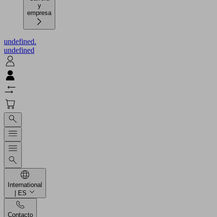
y
empresa
undefined.
undefined
International
| ES
Contacto