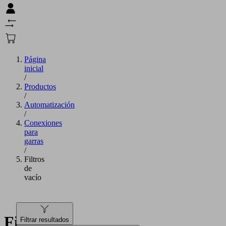
Página
inicial
/
Productos
/
Automatización
/
Conexiones
para
garras
/
Filtros
de
vacío
Filtros
Filtrar resultados