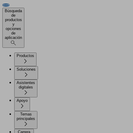
Búsqueda
de
productos
y
opciones
de
aplicación
Productos
Soluciones
Asistentes
digitales
Apoyo
Temas
principales
Carrera