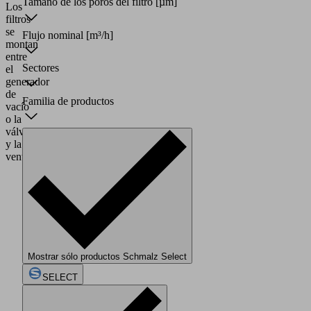
Tamaño de los poros del filtro
[µm]
Los
filtros
se
Flujo nominal
[m³/h]
montan
entre
Sectores
el
generador
de
Familia de productos
vacío
o la
válvula
y la
ventosa.
Mostrar sólo productos Schmalz Select
SELECT