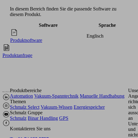
In diesem Bereich finden Sie die passende Software zu
diesem Produkt.
Software
Sprache
Englisch
Produktsoftware
Produktanfrage
Produktbereiche
Unse
Automation
Vakuum-Spanntechnik
Manuelle Handhabung
Ange
Themen
richt
Schmalz Select
Vakuum-Wissen
Energiespeicher
sich
Schmalz Gruppe
aussc
Schmalz
Binar Handling
GPS
an
Unte
Kontaktieren Sie uns
und
nicht