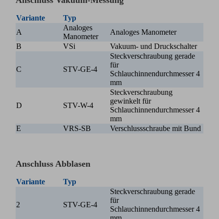
Variante
Typ
Analoges
A
Analoges Manometer
Manometer
B
VSi
Vakuum- und Druckschalter
Steckverschraubung gerade
für
C
STV-GE-4
Schlauchinnendurchmesser 4
mm
Steckverschraubung
gewinkelt für
D
STV-W-4
Schlauchinnendurchmesser 4
mm
E
VRS-SB
Verschlussschraube mit Bund
Anschluss Abblasen
Variante
Typ
Steckverschraubung gerade
für
2
STV-GE-4
Schlauchinnendurchmesser 4
mm