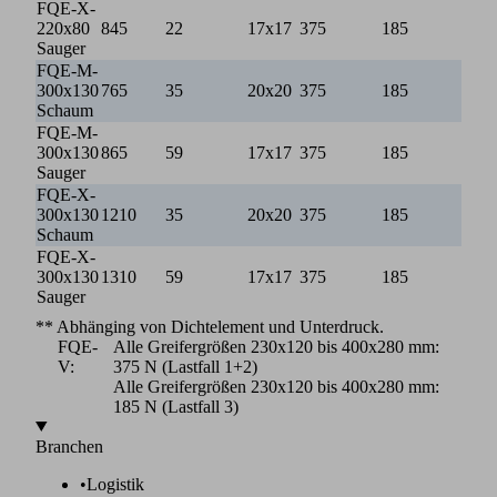
FQE-X-
220x80
845
22
17x17
375
185
Sauger
FQE-M-
300x130
765
35
20x20
375
185
Schaum
FQE-M-
300x130
865
59
17x17
375
185
Sauger
FQE-X-
300x130
1210
35
20x20
375
185
Schaum
FQE-X-
300x130
1310
59
17x17
375
185
Sauger
** Abhänging von Dichtelement und Unterdruck.
FQE-
Alle Greifergrößen 230x120 bis 400x280 mm:
V:
375 N (Lastfall 1+2)
Alle Greifergrößen 230x120 bis 400x280 mm:
185 N (Lastfall 3)
Branchen
•
Logistik