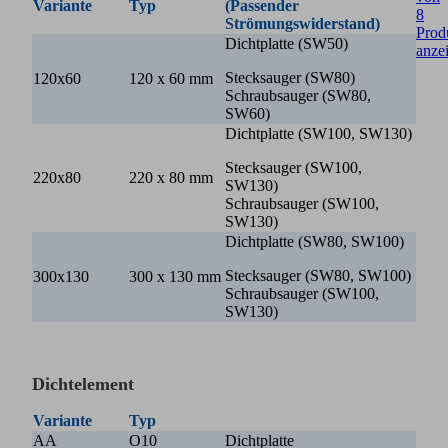
Variante
Typ
(Passender
8
Strömungswiderstand)
Prod
Dichtplatte (SW50)
anze
Stecksauger (SW80)
120x60
120 x 60 mm
Schraubsauger (SW80,
SW60)
Dichtplatte (SW100, SW130)
Stecksauger (SW100,
220x80
220 x 80 mm
SW130)
Schraubsauger (SW100,
SW130)
Dichtplatte (SW80, SW100)
Stecksauger (SW80, SW100)
300x130
300 x 130 mm
Schraubsauger (SW100,
SW130)
Dichtelement
Variante
Typ
AA
O10
Dichtplatte