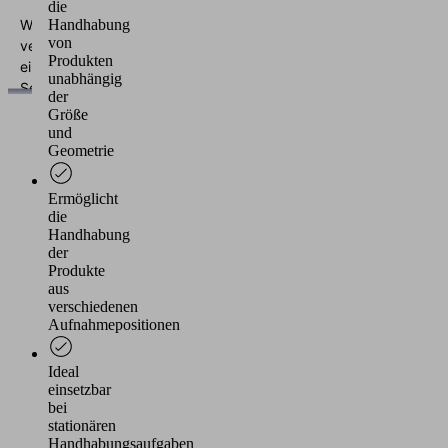
die
Wir
Handhabung
von
verwenden
Produkten
einen
unabhängig
Service
der
eines
Größe
Drittanbieters,
und
um
Geometrie
Videoinhalte
einzubetten.
Ermöglicht
Dieser
die
Service
Handhabung
der
kann
Produkte
Daten
aus
zu
verschiedenen
Ihren
Aufnahmepositionen
Aktivitäten
sammeln.
Ideal
Bitte
einsetzbar
lesen
bei
Sie
stationären
die
Handhabungsaufgaben