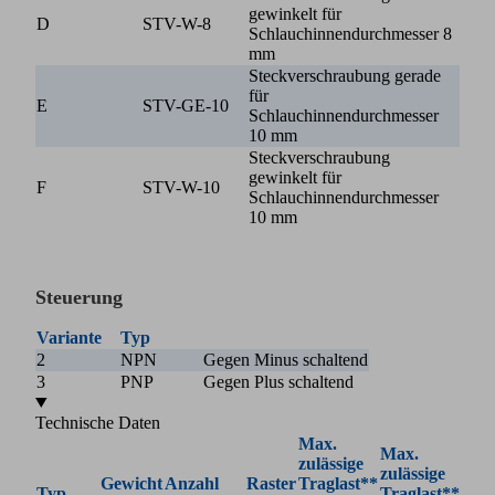
gewinkelt für
D
STV-W-8
Schlauchinnendurchmesser 8
mm
Steckverschraubung gerade
für
E
STV-GE-10
Schlauchinnendurchmesser
10 mm
Steckverschraubung
gewinkelt für
F
STV-W-10
Schlauchinnendurchmesser
10 mm
Steuerung
Variante
Typ
2
NPN
Gegen Minus schaltend
3
PNP
Gegen Plus schaltend
Technische Daten
Max.
Max.
zulässige
zulässige
Gewicht
Anzahl
Raster
Traglast**
Typ
Traglast**