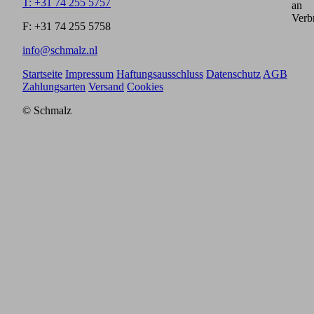
T: +31 74 255 5757
an
Verb
F: +31 74 255 5758
info@schmalz.nl
Startseite
Impressum
Haftungsausschluss
Datenschutz
AGB
Zahlungsarten
Versand
Cookies
© Schmalz