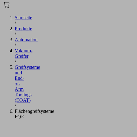
Startseite
/
Produkte
/
Automation
/
Vakuum-
Greifer
/
Greifsysteme
und
End-
of-
Arm
Toolings
(EOAT)
/
Flächengreifsysteme
FQE