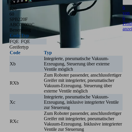
XB
6
120
von
60
6
SPB220F
Prod
ABC00001C
anze
Benennung
Code
Typ
FQE
FQE
Greifertyp
Code
Typ
Integrierte, pneumatische Vakuum-
Xb
Erzeugung, Steuerung über externe
Ventile möglich
Zum Roboter passender, anschlussfertiger
Greifer mit integrierter, pneumatischer
RXb
Vakuum-Erzeugung. Steuerung über
externe Ventile möglich
Integrierte, pneumatische Vakuum-
Xc
Erzeugung, inklusive integrierter Ventile
zur Steuerung
Zum Roboter passender, anschlussfertiger
Greifer mit integrierter, pneumatischer
RXc
Vakuum-Erzeugung. Inklusive integrierter
Ventile zur Steuerung