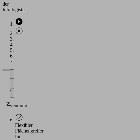
der
Intralogistik.
Wir
benötigen
Ihre
Zustimmung,
Anwendung
um den
Vimeo-
Service zu
Flexibler
Flächengreifer
laden!
für