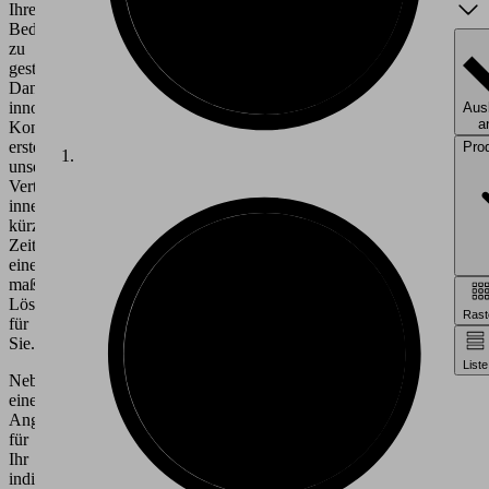
Ihren
Bedürfnissen
zu
gestalten.
Dank
innovativer
Ausl
a
Konfiguratoren
erstellen
Pro
unsere
Vertriebsmitarbeiter
innerhalb
kürzester
Zeit
eine
maßgeschneiderte
Lösung
Rast
für
Sie.
Liste
Neben
einem
Angebot
für
Ihr
individuelles