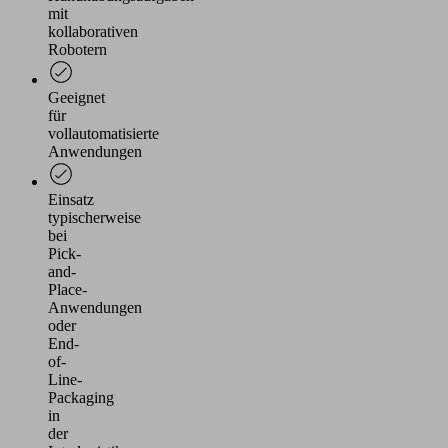
mit
Details
kollaborativen
durch
Robotern
und
stimmen
Geeignet
Sie
für
der
vollautomatisierte
Nutzung
Anwendungen
des
Service
Einsatz
zu,
typischerweise
um
bei
dieses
Pick-
Video
and-
Place-
anzusehen.
Anwendungen
oder
Mehr
End-
rmationen
of-
Line-
eptieren
Packaging
in
Powered
der