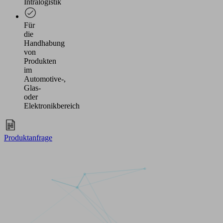
by
Intralogistik
Usercentrics
Consent
Für
Management
die
Platform
Handhabung
von
Produkten
im
Automotive-,
Glas-
oder
Elektronikbereich
Produktanfrage