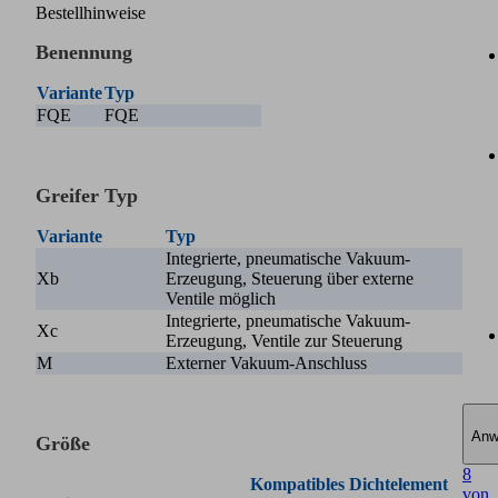
Bestellhinweise
Benennung
Variante
Typ
FQE
FQE
Greifer Typ
Variante
Typ
Integrierte, pneumatische Vakuum-
Xb
Erzeugung, Steuerung über externe
Ventile möglich
Integrierte, pneumatische Vakuum-
Xc
Erzeugung, Ventile zur Steuerung
M
Externer Vakuum-Anschluss
Anw
Größe
8
Kompatibles Dichtelement
von