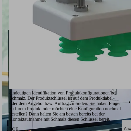
Fl
(3) ecoPump SEP
F
(4) Saugwanne
Xc
(5) Schalldämmung
(6) Saugplatte (wechselbar)
(7) Mehrpolstecker
(8) Optionaler Vakuum-Schalter VSI
Bestellinformationen
Produktschlüssel
Der Produktschlüssel dient ähnlich einer Artikelnummer der
eindeutigen Identifikation von Produktkonfigurationen bei
Schmalz. Der Produktschlüssel ist auf dem Produktlabel
oder dem Angebot bzw. Auftrag zu finden. Sie haben Fragen
zu Ihrem Produkt oder möchten eine Konfiguration nochmal
bestellen? Dann halten Sie am besten bereits bei der
Kontaktaufnahme mit Schmalz diesen Schlüssel bereit.
Anw
FQE