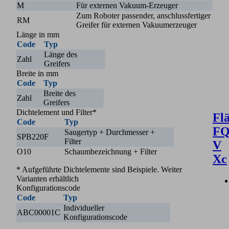
M
Für externen Vakuum-Erzeuger
Zum Roboter passender, anschlussfertiger
RM
Greifer für externen Vakuumerzeuger
Länge in mm
Code
Typ
Länge des
Zahl
Greifers
Breite in mm
Code
Typ
Breite des
Zahl
Greifers
Dichtelement und Filter*
Fl
Code
Typ
FQ
Saugertyp + Durchmesser +
SPB220F
Filter
V
O10
Schaumbezeichnung + Filter
Xc
* Aufgeführte Dichtelemente sind Beispiele. Weiter
Varianten erhältlich
Konfigurationscode
Code
Typ
Individueller
ABC00001C
Konfigurationscode