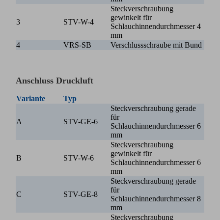
Steckverschraubung
gewinkelt für
3
STV-W-4
Schlauchinnendurchmesser 4
mm
4
VRS-SB
Verschlussschraube mit Bund
Anschluss Druckluft
Variante
Typ
Steckverschraubung gerade
für
A
STV-GE-6
Schlauchinnendurchmesser 6
mm
Steckverschraubung
gewinkelt für
B
STV-W-6
Schlauchinnendurchmesser 6
mm
Steckverschraubung gerade
für
C
STV-GE-8
Schlauchinnendurchmesser 8
mm
Steckverschraubung