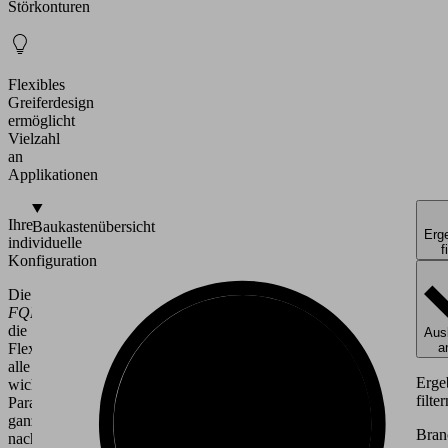
Störkonturen
Flexibles
Greiferdesign
ermöglicht
Vielzahl
an
Applikationen
Ihre
Baukastenübersicht
Erg
individuelle
f
Konfiguration
Die
Flächengreifsysteme
FQE
bieten
die
Ausl
Flexibilität,
a
alle
Erge
wichtigen
filter
Parameter
ganz
Bran
nach