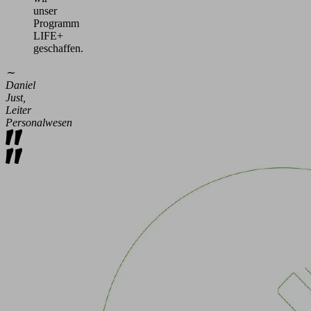
unser
Programm
LIFE+
geschaffen.
∼
Daniel
Just,
Leiter
Personalwesen
Gesundheit
&
Wohlbefinden
Ihr
Wohlergehen
ist