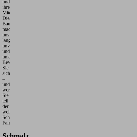
und
ihrem
Miteinander.
Diese
Bausteine
machen
uns
langfristig
unverwechselbar
und
unkopierbar.
Bewerben
Sie
sich
–
und
werden
Sie
teil
der
weltweiten
Schmalz
Familie.
Schmalz