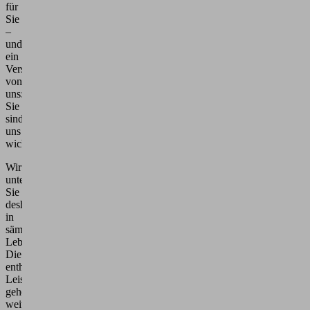
für
Sie
–
und
ein
Versprechen
von
uns:
Sie
sind
uns
wichtig.
Wir
unterstützen
Sie
deshalb
in
sämtlichen
Lebensfeldern.
Die
enthaltenen
Leistungen
gehen
weit