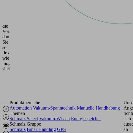
aus
arbeiten.
Wir
schaffen
die
Voraussetzungen,
damit
Sie
so
flexibel
wie
möglich
sind.
Produktbereiche
Unse
Automation
Vakuum-Spanntechnik
Manuelle Handhabung
Ange
Themen
richt
Schmalz Select
Vakuum-Wissen
Energiespeicher
sich
Schmalz Gruppe
aussc
Schmalz
Binar Handling
GPS
an