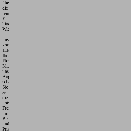
über
die
reinen
Entgeltzahlungen
hinaus.
Wichtig
ist
uns
vor
allem
Ihre
Flexibilität:
Mit
unseren
Angeboten
schaffen
Sie
sich
die
notwendigen
Freiräume,
um
Beruf
und
Privatleben