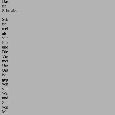
Das
ist
Schmalz.
Schmalz
ist
mehr
als
seine
Produkte
und
Dienstleistungen.
Viel
mehr.
Unser
Unternehmen
ist
geprägt
von
seinen
Werten
und
Zielen,
von
Menschen