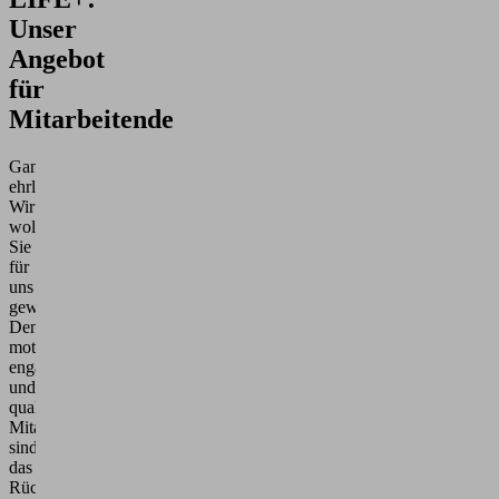
Unser
Angebot
für
Mitarbeitende
Ganz
ehrlich:
Wir
wollen
Sie
für
uns
gewinnen.
Denn
motivierte,
engagierte
und
qualifizierte
Mitarbeitende
sind
das
Rückgrat