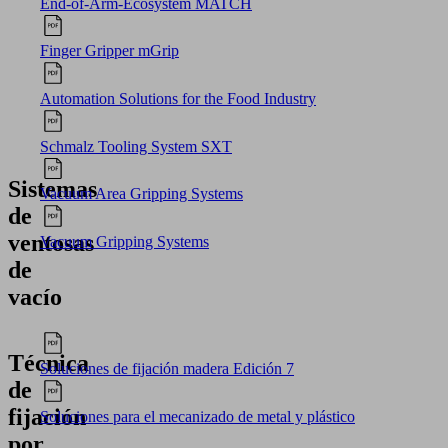
End-of-Arm-Ecosystem MATCH
Finger Gripper mGrip
Automation Solutions for the Food Industry
Schmalz Tooling System SXT
Sistemas
Vacuum Area Gripping Systems
de
ventosas
Vacuum Gripping Systems
de
vacío
Técnica
Soluciones de fijación madera Edición 7
de
fijación
Soluciones para el mecanizado de metal y plástico
por