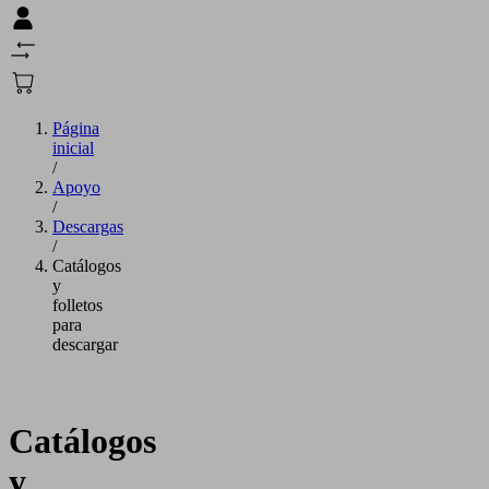
Página
inicial
/
Apoyo
/
Descargas
/
Catálogos
y
folletos
para
descargar
Catálogos
y