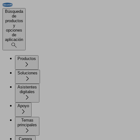
Búsqueda
de
productos
y
opciones
de
aplicación
Productos
Soluciones
Asistentes
digitales
Apoyo
Temas
principales
Carrera