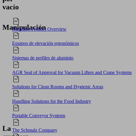
vacío
Manipulación
Handling Product Overview
Equipos de elevación ergonómicos
Sistemas de perfiles de aluminio
AGR Seal of Approval for Vacuum Lifters and Crane Systems
Solutions for Clean Rooms and Hygienic Areas
Handling Solutions for the Food Industry
Portable Conveyor Systems
La
The Schmalz Company