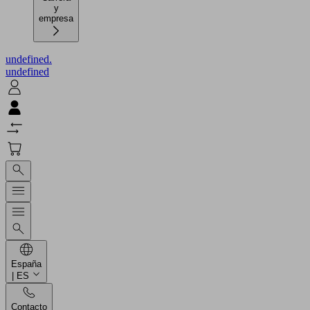
y
empresa
undefined.
undefined
España
| ES
Contacto