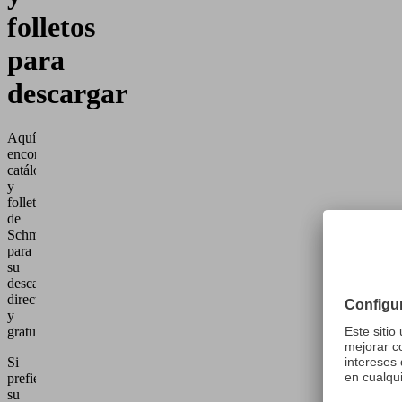
folletos
para
descargar
Aquí
encontrará
catálogos
y
folletos
de
Schmalz
para
su
descarga
directa
y
gratuita.
Si
prefiere
su