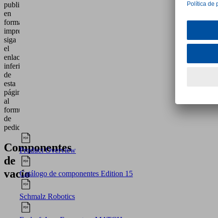
publicación
en
formato
impreso,
siga
el
enlace
inferior
de
esta
página
al
formulario
de
pedido.
Componentes
Product Overview
de
vacío
Catálogo de componentes Edition 15
Schmalz Robotics