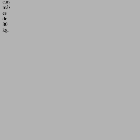
carga
máxima
es
de
80
kg.