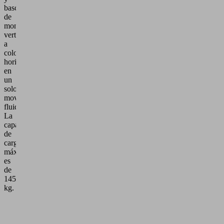
bascular
de
montaje
vertical
a
colocación
horizontal
en
un
solo
movimiento
fluido.
La
capacidad
de
carga
máxima
es
de
145
kg.