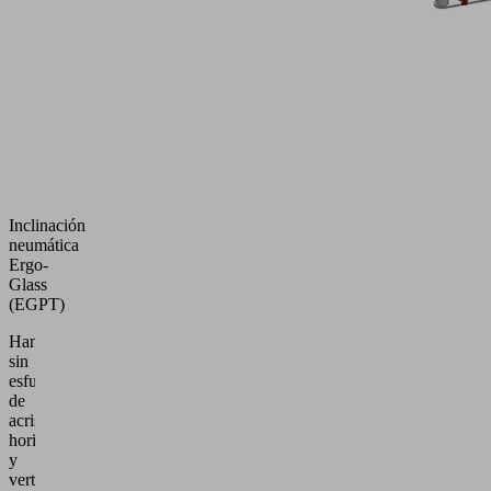
Inclinación
neumática
Ergo-
Glass
(EGPT)
Handling
sin
esfuerzo
de
acristalamientos
horizontales
y
verticales.