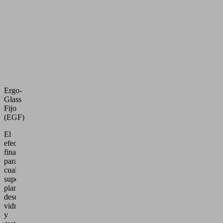
Ergo-
Glass
Fijo
(EGF)
El
efector
final
para
cualquier
superficie
plana,
desde
vidrio
y