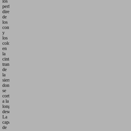
los
perfiles
directamente
de
los
contenedores
y
los
colocan
en
la
cinta
transportadora
de
la
sierra,
donde
se
cortan
a la
longitud
deseada.
La
capacidad
de