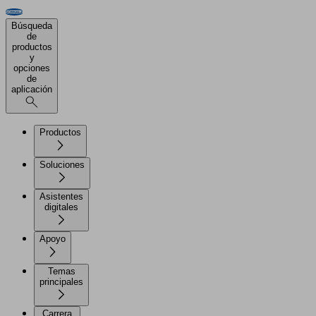
Búsqueda
de
productos
y
opciones
de
aplicación
Productos
Soluciones
Asistentes
digitales
Apoyo
Temas
principales
Carrera