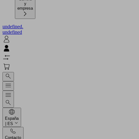
y
empresa
undefined.
undefined
España
| ES
Contacto