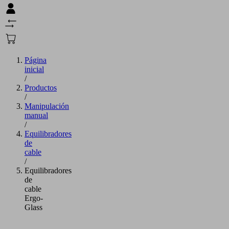
Página
inicial
/
Productos
/
Manipulación
manual
/
Equilibradores
de
cable
/
Equilibradores
de
cable
Ergo-
Glass