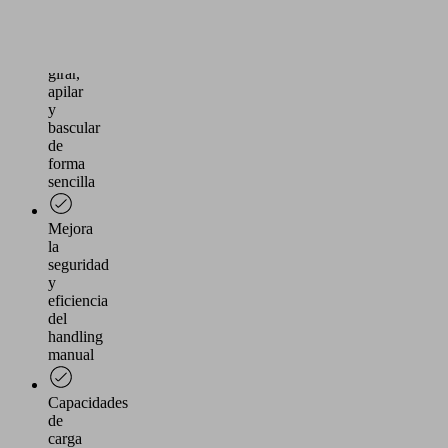
Control
preciso
para
inclinar,
girar,
apilar
y
bascular
de
forma
sencilla
Mejora
la
seguridad
y
eficiencia
del
handling
manual
Capacidades
de
carga