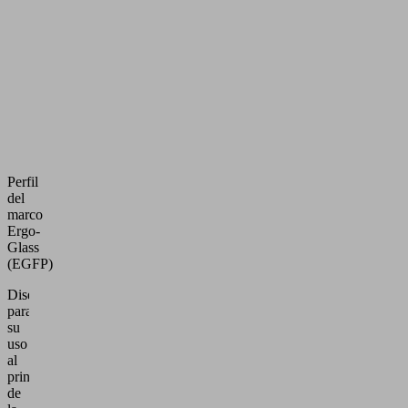
Perfil
del
marco
Ergo-
Glass
(EGFP)
Diseñada
para
su
uso
al
principio
de