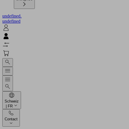
undefined.
undefined
Schweiz
| FR
Contact