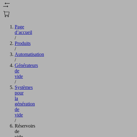
Page
d’accueil
/
Produits
/
Automatisation
/
Générateurs
de
vide
/
Systèmes
pour
la
génération
de
vide
/
Réservoirs
de
vide