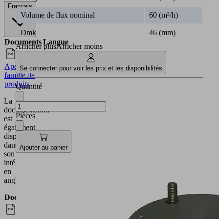
Français
Volume de flux nominal
60 (m³/h)
Dmk
46 (mm)
Documents
Langue
Afficher plus
Afficher moins
Aperçu de
Français
Se connecter pour voir les prix et les disponibilités
famille de
produits
Quantité
La
documentation
Pièces
est
également
disponible
dans
Ajouter au panier
son
intégralité
en
anglais.
Documents
Langue