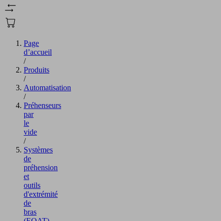
Page
d’accueil
/
Produits
/
Automatisation
/
Préhenseurs
par
le
vide
/
Systèmes
de
préhension
et
outils
d'extrémité
de
bras
(EOAT)