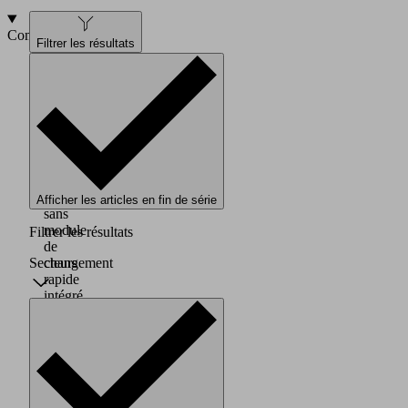
Composition
Filtrer les résultats
Connexion
rotative
disponible
en
deux
versions
standard,
avec
ou
Afficher les articles en fin de série
sans
module
Filtrer les résultats
de
Secteurs
changement
rapide
intégré,
pour
une
utilisation
en
tant
que