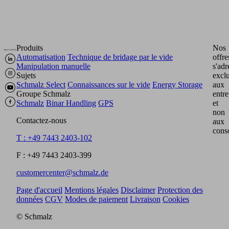
Produits
Nos
Automatisation
Technique de bridage par le vide
offre
Manipulation manuelle
s'adr
Sujets
excl
Schmalz Select
Connaissances sur le vide
Energy Storage
aux
Groupe Schmalz
entre
Schmalz
Binar Handling
GPS
et
non
Contactez-nous
aux
cons
T : +49 7443 2403-102
F : +49 7443 2403-399
customercenter@schmalz.de
Page d'accueil
Mentions légales
Disclaimer
Protection des
données
CGV
Modes de paiement
Livraison
Cookies
© Schmalz