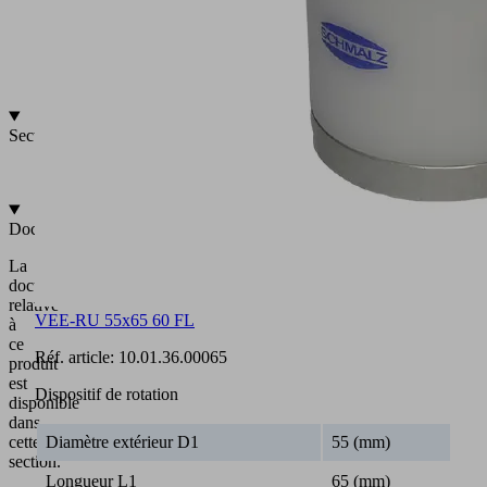
20
m³/h
à
60
m³/h
Secteurs
•
Conditionnement
Documentation
La
documentation
relative
VEE-RU 55x65 60 FL
à
ce
Réf. article:
10.01.36.00065
produit
est
Dispositif de rotation
disponible
dans
cette
Diamètre extérieur D1
55 (mm)
section.
Longueur L1
65 (mm)