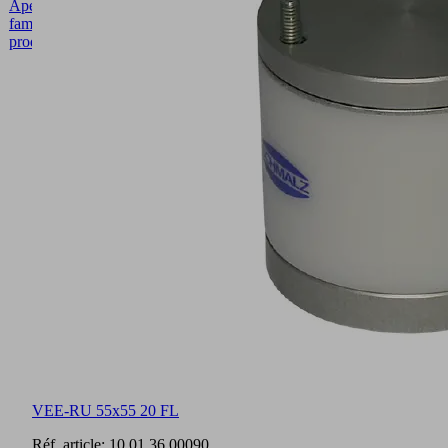
Aperçu de
Anglais
famille de
produits
VEE-RU 55x55 20 FL
Réf. article:
10.01.36.00090