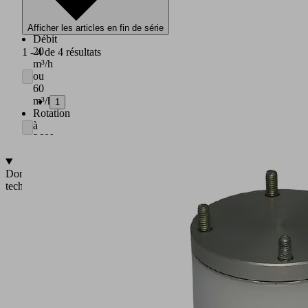
connexion
rotative
universelle.
Afficher les articles en fin de série
Débit
20
1 - 4 de 4 résultats
m³/h
ou
60
m³/h
1
Rotation
à
360°
Données
techniques
Raccord
de
tuyau
pivotant
à
360°
Débit
de