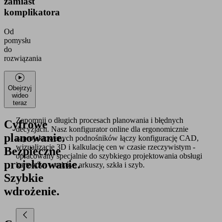
zamiast
komplikatora
Od
pomysłu
do
rozwiązania
Obejrzyj
wideo
teraz
Zapomnij o długich procesach planowania i błędnych
Cyfrowe
decyzjach. Nasz konfigurator online dla ergonomicznie
planowanie.
zaprojektowanych podnośników łączy konfigurację CAD,
wizualizację 3D i kalkulację cen w czasie rzeczywistym -
Bezpieczne
opracowany specjalnie do szybkiego projektowania obsługi
projektowanie.
kartonów, worków, arkuszy, szkła i szyb.
Szybkie
wdrożenie.