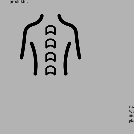
dla zoptymalizowanego, niezależnego i szybkiego
planowania.
Oso
Łat
pro