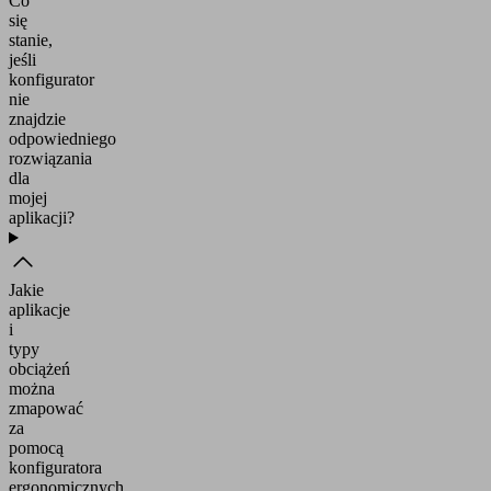
Co
się
stanie,
jeśli
konfigurator
nie
znajdzie
odpowiedniego
rozwiązania
dla
mojej
aplikacji?
Jakie
aplikacje
i
typy
obciążeń
można
zmapować
za
pomocą
konfiguratora
ergonomicznych