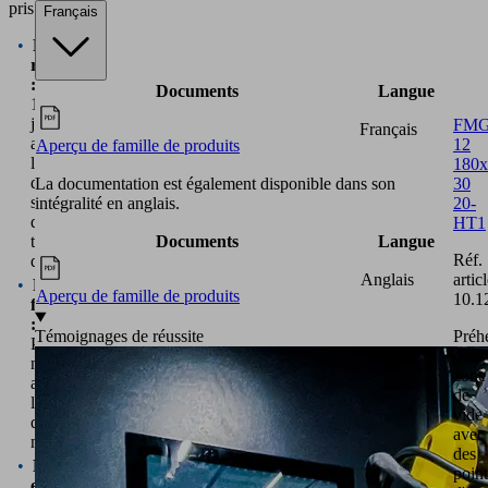
pris.
Français
Plus
rapide
:
Documents
Langue
1
jour
FM
Français
au
12
Aperçu de famille de produits
lieu
180x
d'une
30
La documentation est également disponible dans son
semaine
20-
intégralité en anglais.
de
HT1
temps
Documents
Langue
Réf.
d'ingénierie
articl
Anglais
Plus
Aperçu de famille de produits
10.1
fiable
:
Préh
Témoignages de réussite
Précision
pour
numérique
zone
au
de
lieu
vide
d'estimations
avec
manuelles
des
Plus
point
efficace