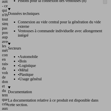
Pistons pour la connexion des ventouses (8)
automatique
- ce
qui
Données techniques
n'était
tout
Connexion au vide central pour la génération du vide
simplement
externe
pas
Ventouses à commande individuelle avec allongement
possible
intégré
auparavant
avec
les
Secteurs
méthodes
conventionnelles
•
Automobile
en
•
Bois
raison
•
Logistique
du
•
Métal
volume
•
Plastique
de
•
Usage général
données
et
du
Documentation
temps
que
La documentation relative à ce produit est disponible dans
cela
cette section.
aurait