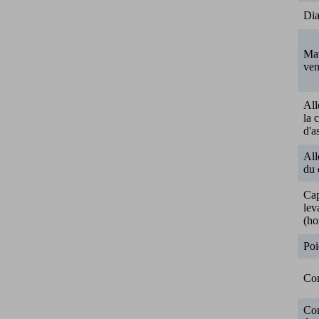
Dia
Mat
ven
All
la 
d'a
Al
du 
Cap
lev
(ho
Poi
Co
Co