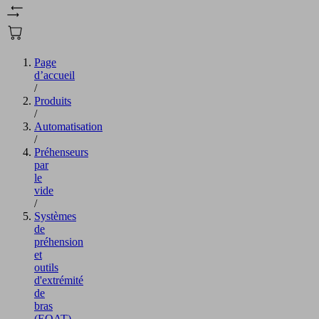
Page
d’accueil
/
Produits
/
Automatisation
/
Préhenseurs
par
le
vide
/
Systèmes
de
préhension
et
outils
d'extrémité
de
bras
(EOAT)