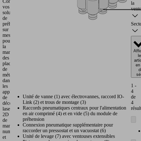
Concevez
la
vos
vent
solutions
de
Sect
préhension
sur
mesure
pour
la
Affi
manipulation
l
des
arti
plaques
en 
de
d
sé
métal
dans
1 -
les
4
applications
Unité de vanne (1) avec électrovannes, raccord IO-
de
de
Link (2) et trous de montage (3)
4
découpe
Raccords pneumatiques centraux pour l'alimentation
résul
laser
en air comprimé (4) et en vide (5) du module de
2D
préhension
de
Connexion pneumatique supplémentaire pour
manière
raccorder un pressostat et un vacuostat (6)
numérique
Unité de levage (7) avec ventouses extensibles
et