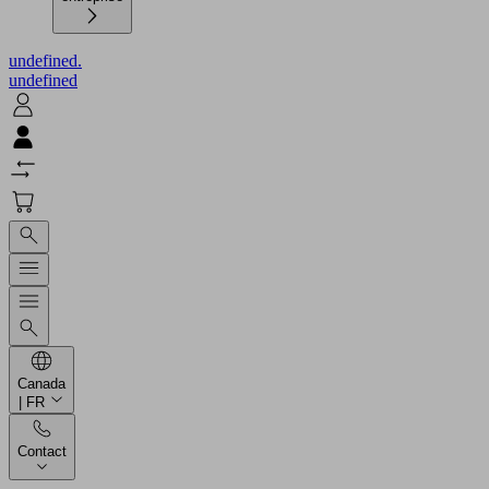
undefined.
undefined
Canada
| FR
Contact