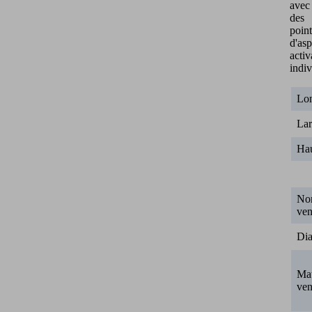
avec
des
point
d'asp
activ
indi
Lo
Lar
Ha
No
ven
Dia
Mat
ven