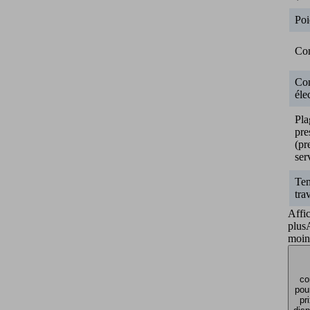
Poi
Co
Co
éle
Pla
pre
(pr
ser
Tem
tra
Affi
plus
moin
co
pour
pr