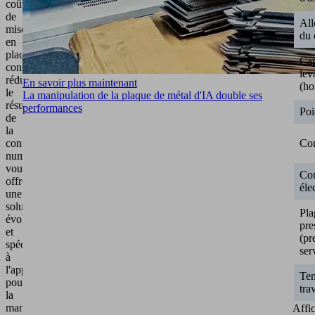
coûts
de
Al
mise
du 
en
place
Cap
considérablement
lev
réduits,
En savoir plus maintenant
(ho
le
La manipulation de la plaque de métal d'IA double ses
résultat
performances
Poi
de
la
Co
construction
numérique
vous
Co
offre
éle
une
solution
Pla
évolutive
pre
et
(pr
spécifique
ser
à
l'application
Tem
pour
tra
la
manipulation
Affi