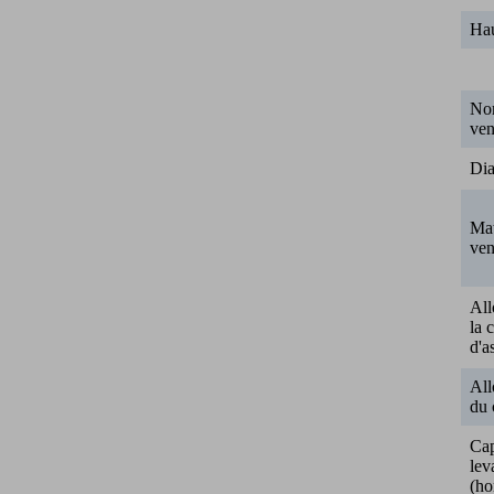
Ha
No
ven
Dia
Mat
ven
All
la 
d'a
Al
du 
Cap
lev
(ho