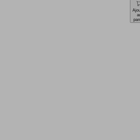
Ajou
a
pan