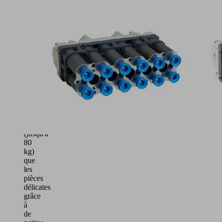
la
construction
de
préhenseurs
de
grande
surface
Manipule
aussi
bien
les
pièces
lourdes
(jusqu'à
80
kg)
que
les
pièces
délicates
grâce
à
de