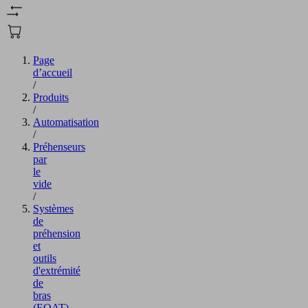
Page
d’accueil
/
Produits
/
Automatisation
/
Préhenseurs
par
le
vide
/
Systèmes
de
préhension
et
outils
d'extrémité
de
bras
(EOAT)