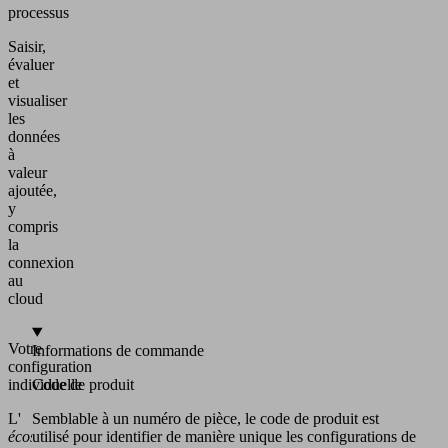
processus
Saisir,
évaluer
et
visualiser
les
données
à
valeur
ajoutée,
y
compris
la
connexion
au
cloud
Votre
Informations de commande
configuration
individuelle
Code de produit
L'
Semblable à un numéro de pièce, le code de produit est
écosystème
utilisé pour identifier de manière unique les configurations de