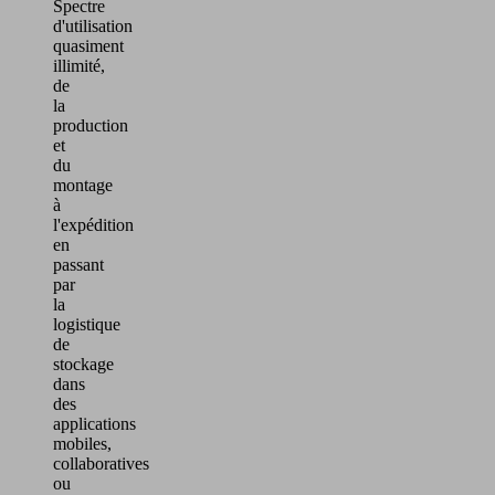
Spectre
pour
d'utilisation
intégrer
quasiment
certains
illimité,
contenus
de
vidéos
la
production
susceptibles
et
de
du
collecter
montage
des
à
données
l'expédition
sur
en
passant
votre
par
activité.
la
Veuillez
logistique
consulter
de
les
stockage
détails
dans
des
et
applications
accepter
mobiles,
le
collaboratives
service
ou