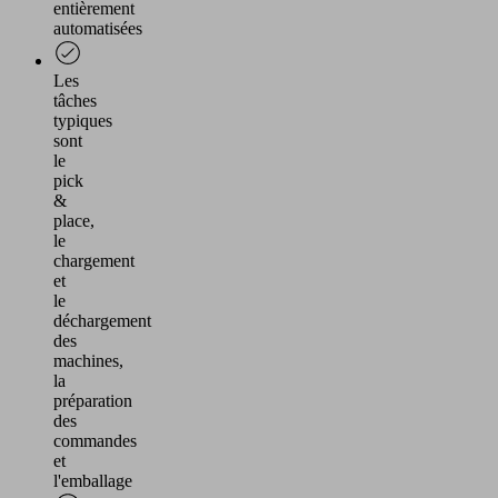
pour
entièrement
regarder
automatisées
cette
vidéo.
Les
tâches
En
typiques
avoir
sont
plus
le
pick
cepter
&
place,
Powered
le
by
chargement
Usercentrics
et
Consent
le
Management
déchargement
des
Platform
machines,
la
préparation
des
commandes
et
l'emballage