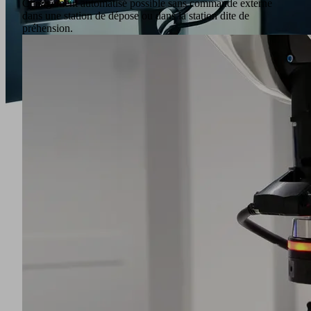
Changement automatisé possible sans commande externe
dans une station de dépose ou dans la station dite de
préhension.