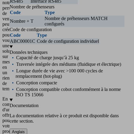
RS485
Interface RS485
notre
Nombre de préhenseurs
personnel
Code
Type
de
Nombre de préhenseurs MATCH
vente
Nombre + T
configurés
peut
créer
Code de configuration
pour
Code
Type
vous
ABC00001C
Code de configuration individuel
une
solution
Données techniques
sur
Capacité de charge jusqu’à 25 kg
mesure
Traversée intégrée des médiums (fluidique et électrique)
en
Longue durée de vie avec >100 000 cycles de
un
remplacement (hot-plug)
rien
Conception compacte
de
temps.
Conception compatible cobot conformément à la norme
ISO TS 15066
En
complément
Documentation
d'une
offre
La documentation relative à ce produit est disponible dans
pour
cette section.
votre
produit
Anglais