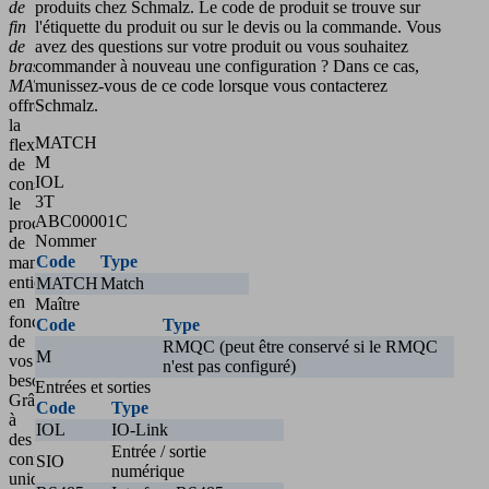
de
produits chez Schmalz. Le code de produit se trouve sur
fin
l'étiquette du produit ou sur le devis ou la commande. Vous
de
avez des questions sur votre produit ou vous souhaitez
bras
commander à nouveau une configuration ? Dans ce cas,
MATCH
munissez-vous de ce code lorsque vous contacterez
offre
Schmalz.
la
MATCH
flexibilité
M
de
IOL
construire
3T
le
ABC00001C
procédé
Nommer
de
Code
Type
manipulation
entièrement
MATCH
Match
en
Maître
fonction
Code
Type
de
RMQC (peut être conservé si le RMQC
M
vos
n'est pas configuré)
besoins.
Entrées et sorties
Grâce
Code
Type
à
IOL
IO-Link
des
Entrée / sortie
configurateurs
SIO
numérique
uniques,