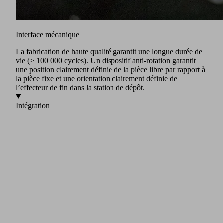
Interface mécanique
La fabrication de haute qualité garantit une longue durée de
vie (> 100 000 cycles). Un dispositif anti-rotation garantit
une position clairement définie de la pièce libre par rapport à
la pièce fixe et une orientation clairement définie de
l’effecteur de fin dans la station de dépôt.
Intégration
L’installation de MATCH est extrêmement simple. Le
système peut être facilement monté et configuré sur la bride
robot en quelques étapes seulement. Grâce au soutien de
l’écosystème commun avec un module de communication
intelligent et des services numériques utiles, le paramétrage
est facile, de la commande (mode expert, configuration
guidée, surveillance du dispositif et application confort) à la
connexion au cloud via la Schmalz Connect Suite, de
manière intuitive et simple.
Témoignages de réussite