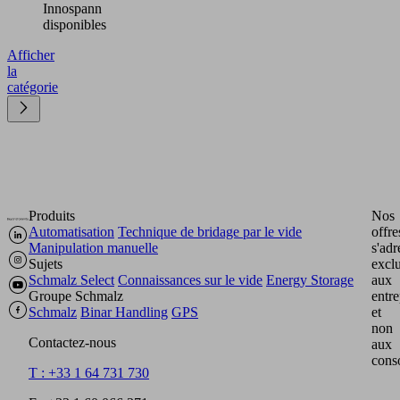
Innospann
disponibles
Afficher
la
catégorie
Produits
Nos
Automatisation
Technique de bridage par le vide
offre
Manipulation manuelle
s'adr
Sujets
excl
Schmalz Select
Connaissances sur le vide
Energy Storage
aux
Groupe Schmalz
entre
Schmalz
Binar Handling
GPS
et
non
Contactez-nous
aux
cons
T : +33 1 64 731 730