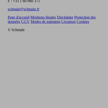
F : +33 1 60 066 371
schmalz@schmalz.fr
Page d'accueil
Mentions légales
Disclaimer
Protection des
données
CGV
Modes de paiement
Livraison
Cookies
© Schmalz