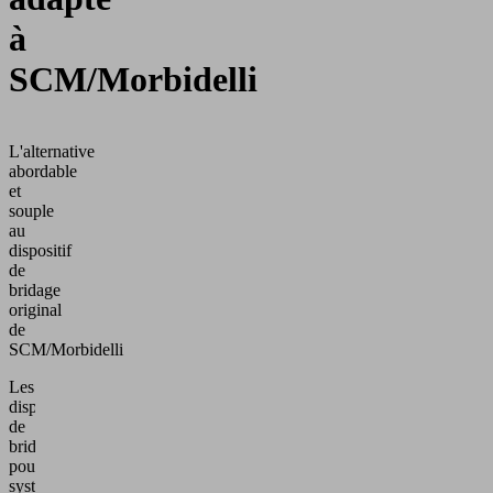
à
SCM/Morbidelli
L'alternative
abordable
et
souple
au
dispositif
de
bridage
original
de
SCM/Morbidelli
Les
dispositifs
de
bridage
pour
systèmes