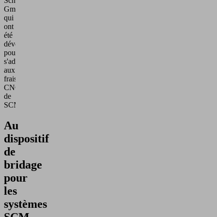
Schmalz
GmbH
qui
ont
été
développés
pour
s'adapter
aux
fraiseuses
CNC
de
SCM/Morbidelli.
Au
dispositif
de
bridage
pour
les
systèmes
SCM