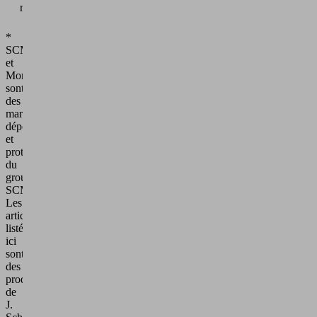
rapidement
*
SCM
et
Morbidelli
sont
des
marques
déposées
et
protégées
du
groupe
SCM.
Les
articles
listés
ici
sont
des
produits
de
J.