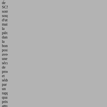
de
SCM/Morbidelli
sont
souples
d'utilisation,
maintiennent
la
pièce
dans
la
bonne
position
avec
une
sécurité
de
procédé
et
séduisent
par
un
rapport
qualité-
prix
attractif.