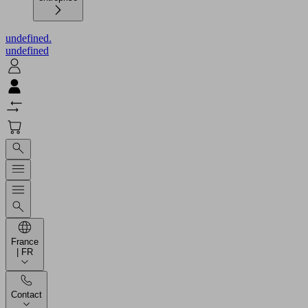
undefined.
undefined
France
| FR
Contact