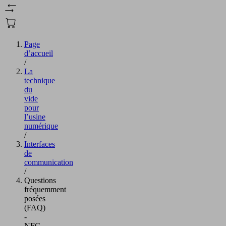
Page
d’accueil
/
La
technique
du
vide
pour
l’usine
numérique
/
Interfaces
de
communication
/
Questions
fréquemment
posées
(FAQ)
-
NFC