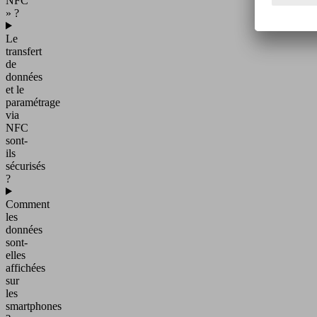
NFC
» ?
Le
transfert
de
données
et le
paramétrage
via
NFC
sont-
ils
sécurisés
?
Comment
les
données
sont-
elles
affichées
sur
les
smartphones