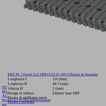
BEF-PL 110x44.5x3 SBP
10.02.01.00511
Piastra di fissaggio
Lunghezza L
110 (mm)
Larghezza B
44.5 (mm)
SD
Altezza H
3 (mm)
M5-
Design di utilizzo
Eiettore base SBP
AG
Mostra di più
Mostra meno
9x24
10.02.01.00539
Silenziatore
Mostra il prodotto
per