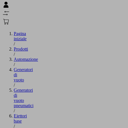
Pagina
iniziale
/
Prodotti
/
Automazione
/
Generatori
di
vuoto
/
Generatori
di
vuoto
pneumatici
/
Eiettori
base
/