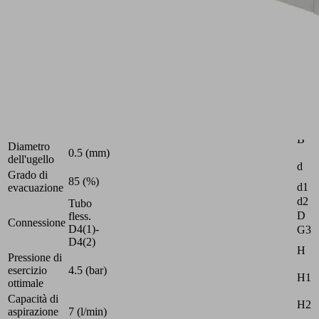
"BASE
PUMP-
controlled"
dalla
struttura
particol.
leggera
Industrie:
Attr
Universale
B
Diametro
0.5 (mm)
dell'ugello
d
Grado di
85 (%)
d1
evacuazione
d2
Tubo
D
fless.
Connessione
D4(1)-
G3
D4(2)
H
Pressione di
esercizio
4.5 (bar)
H1
ottimale
Capacità di
H2
aspirazione
7 (l/min)