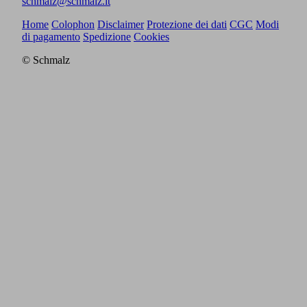
schmalz@schmalz.it
Home
Colophon
Disclaimer
Protezione dei dati
CGC
Modi
di pagamento
Spedizione
Cookies
© Schmalz