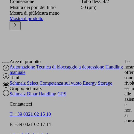
Connessione
Tubo fless. 4/2
Misura dei pori del filtro
50 (µm)
Mostra di più
Mostra meno
Mostra il prodotto
Aree di prodotto
Le
Automazione
Tecnica di bloccaggio a depressione
Handling
nostr
manuale
offer
Temi
sono
Schmalz Select
Competenza sul vuoto
Energy Storage
rivol
Gruppo Schmalz
escl
Schmalz
Binar Handling
GPS
alle
azie
Contattateci
e
non
T: +39 0321 62 15 10
ai
cons
F: +39 0321 62 17 14