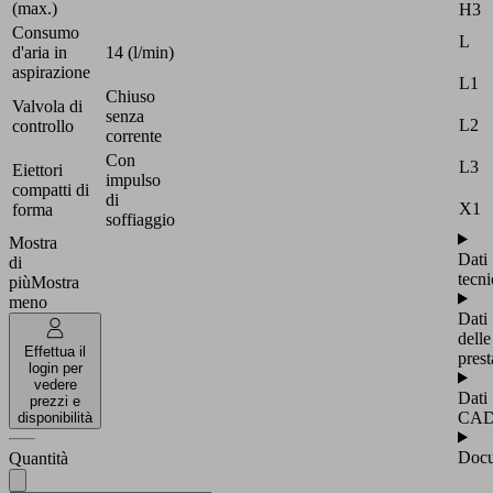
(max.)
H3
Consumo
L
d'aria in
14 (l/min)
aspirazione
L1
Chiuso
Valvola di
senza
L2
controllo
corrente
Con
L3
Eiettori
impulso
compatti di
di
X1
forma
soffiaggio
Mostra
Dati
di
tecni
più
Mostra
meno
Dati
delle
Effettua il
prest
login per
vedere
Dati
prezzi e
CA
disponibilità
Docu
Quantità