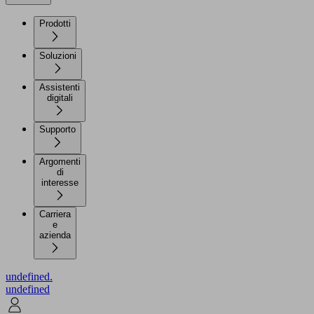
Prodotti
Soluzioni
Assistenti
digitali
Supporto
Argomenti
di
interesse
Carriera
e
azienda
undefined.
undefined