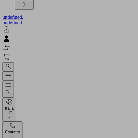
undefined.
undefined
Italia
| IT
Contatto