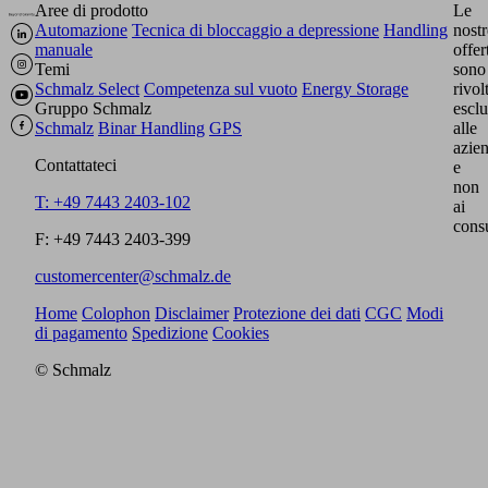
Aree di prodotto
Le
Automazione
Tecnica di bloccaggio a depressione
Handling
nostr
manuale
offer
Temi
sono
Schmalz Select
Competenza sul vuoto
Energy Storage
rivol
Gruppo Schmalz
escl
Schmalz
Binar Handling
GPS
alle
azie
Contattateci
e
non
T: +49 7443 2403-102
ai
cons
F: +49 7443 2403-399
customercenter@schmalz.de
Home
Colophon
Disclaimer
Protezione dei dati
CGC
Modi
di pagamento
Spedizione
Cookies
© Schmalz