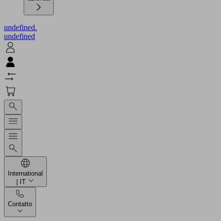
undefined.
undefined
International
| IT
Contatto