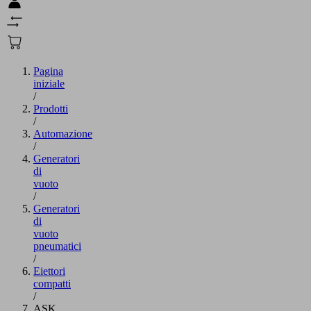
Pagina
iniziale
/
Prodotti
/
Automazione
/
Generatori
di
vuoto
/
Generatori
di
vuoto
pneumatici
/
Eiettori
compatti
/
ASK