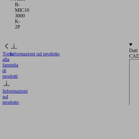
B-
MIC10
3000
K-
2P
Dati
Torna
Informazioni sul prodotto
CA
alla
famiglia
di
prodotti
Informazioni
sul
prodotto
Mode
CA
dal
SELECT
vivo
facil