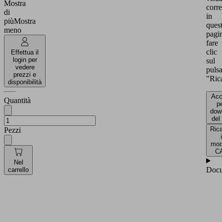
Mostra
corr
di
in
più
Mostra
ques
meno
pagi
fare
clic
Effettua il
login per
sul
vedere
puls
prezzi e
"Rica
disponibilità
Acc
Quantità
pe
dow
del
Rica
Pezzi
i
mod
C
Nel
Docu
carrello