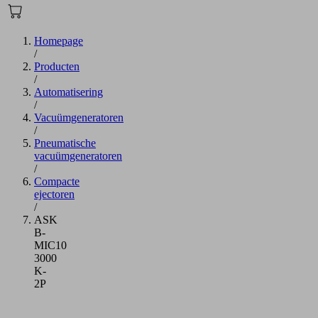
Homepage
/
Producten
/
Automatisering
/
Vacuümgeneratoren
/
Pneumatische
vacuümgeneratoren
/
Compacte
ejectoren
/
ASK
B-
MIC10
3000
K-
2P