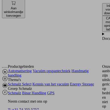
In
Aan
vo
winkelmandje
dow
toevoegen
CA
mo
opn
la
Docu
Productgebieden
Onz
Automatisering
Vacuüm opspantechniek
Handmatig
aanb
handling
zijn
Thema's
uitsl
Schmalz Select
Kennis van het vacuüm
Energy Storage
geric
Groep Schmalz
op
Schmalz
Binar Handling
GPS
bedr
en
Neem contact met ons op
niet
op
T: +31 74 255 5757