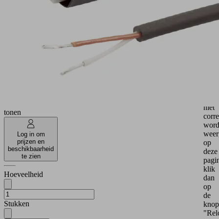
kun
21.04.06.00086
je
Aansluitkabel
het
CAD
Material
PUR
mode
hose
cable
in
versc
Electrical
Stekker
best
connection
10mm
down
Connection
Cable,
Als
2
2-pole
het
Toon
voor
meer
Minder
niet
tonen
corre
word
weer
Log in om
prijzen en
op
beschikbaarheid
deze
te zien
pagi
klik
Hoeveelheid
dan
op
de
Stukken
knop
"Rel