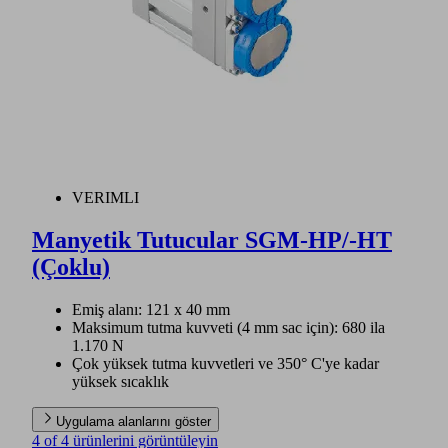
VERIMLI
Manyetik Tutucular SGM-HP/-HT
(Çoklu)
Emiş alanı: 121 x 40 mm
Maksimum tutma kuvveti (4 mm sac için): 680 ila
1.170 N
Çok yüksek tutma kuvvetleri ve 350° C'ye kadar
yüksek sıcaklık
Uygulama alanlarını göster
4 of 4 ürünlerini görüntüleyin