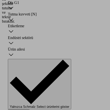
Diş G1
şekilde
tutulur
ve
Tutma kuvveti
[N]
tekrar
bırakılır.
Etiketleme
Endüstri sektörü
Ürün ailesi
Yalnızca Schmalz Select ürünlerini göster