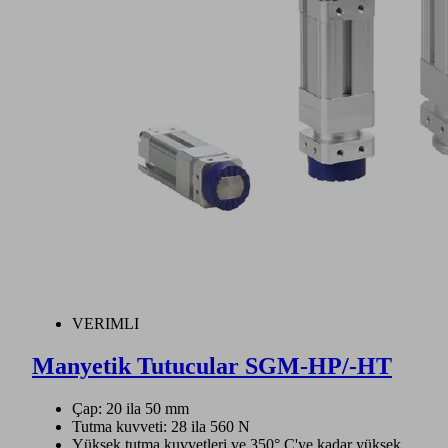
VERIMLI
Manyetik Tutucular SGM-HP/-HT
Çap: 20 ila 50 mm
Tutma kuvveti: 28 ila 560 N
Yüksek tutma kuvvetleri ve 350° C'ye kadar yüksek