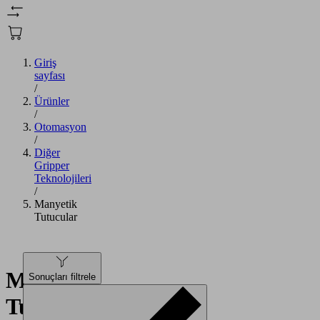
Giriş
sayfası
/
Ürünler
/
Otomasyon
/
Diğer
Gripper
Teknolojileri
/
Manyetik
Tutucular
Manyetik
Sonuçları filtrele
Tutucular