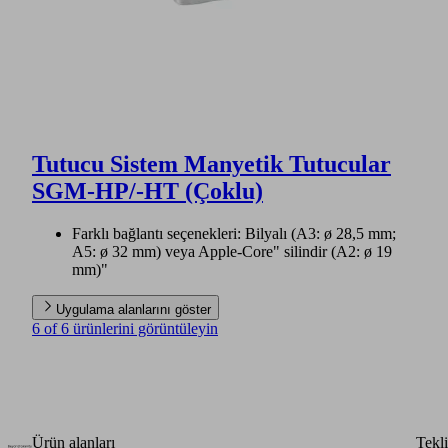
Tutucu Sistem Manyetik Tutucular
SGM-HP/-HT (Çoklu)
Farklı bağlantı seçenekleri: Bilyalı (A3: ø 28,5 mm;
A5: ø 32 mm) veya Apple-Core" silindir (A2: ø 19
mm)"
Uygulama alanlarını göster
6 of 6 ürünlerini görüntüleyin
Ürün alanları
Tekli