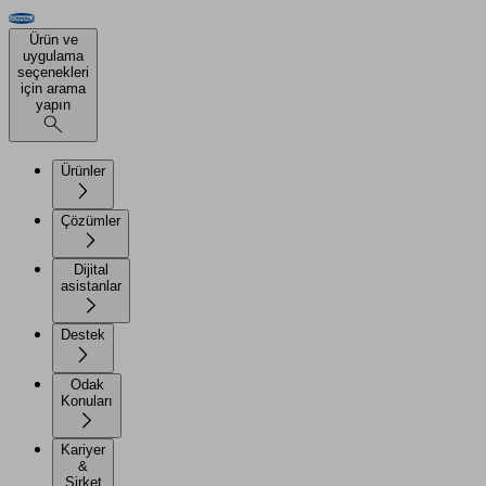
Ürün ve
uygulama
seçenekleri
için arama
yapın
Ürünler
Çözümler
Dijital
asistanlar
Destek
Odak
Konuları
Kariyer
&
Şirket