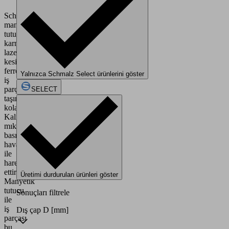
Schmalz'in
manyetik
tutucuları,
karmaşık
lazerle
kesilmiş
ferromanyetik
Yalnızca Schmalz Select ürünlerini göster
iş
parçalarının
SELECT
taşınmasını
kolaylaştırır.
Kalıcı
mıknatıs,
basınçlı
hava
ile
hareket
ettirilir.
Üretimi durdurulan ürünleri göster
Manyetik
tutucu
Sonuçları filtrele
ile
iş
Dış çap D
[mm]
parçası
bu