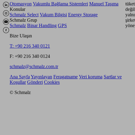
Otomasyon
Vakumlu Bağlama Sistemleri
Manuel Taşıma
tüket
Konular
değil
Schmalz Select
Vakum Bilgisi
Energy Storage
yaln
Schmalz Grup
şirke
Schmalz
Binar Handling
GPS
yönel
Bize Ulaşın
T: +90 216 340 0121
F: +90 216 340 0124
schmalz@schmalz.com.tr
Ana Sayfa
Yayınlayan
Feragatname
Veri koruma
Şartlar ve
Koşullar
Gönderi
Cookies
© Schmalz