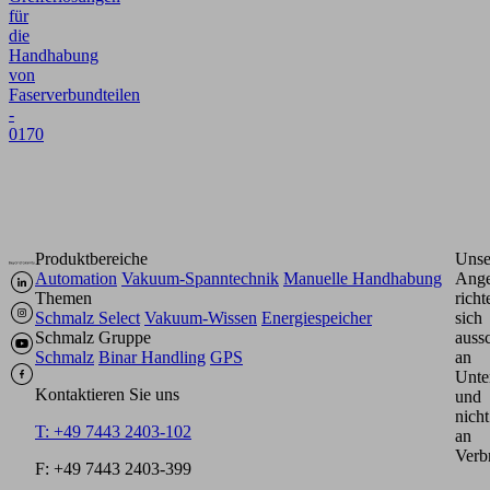
für
die
Handhabung
von
Faserverbundteilen
-
0170
Produktbereiche
Unse
Automation
Vakuum-Spanntechnik
Manuelle Handhabung
Ange
Themen
richt
Schmalz Select
Vakuum-Wissen
Energiespeicher
sich
Schmalz Gruppe
aussc
Schmalz
Binar Handling
GPS
an
Unte
Kontaktieren Sie uns
und
nicht
T: +49 7443 2403-102
an
Verb
F: +49 7443 2403-399