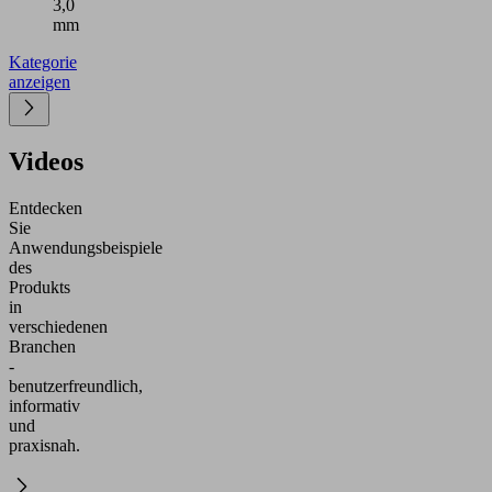
3,0
de Werkstück.
mm
n von 0 bis 17
wählt werden.
Kategorie
eifer sind mit
anzeigen
Nadeln
.
Videos
Entdecken
Sie
Anwendungsbeispiele
des
Produkts
in
verschiedenen
Branchen
-
benutzerfreundlich,
informativ
und
praxisnah.