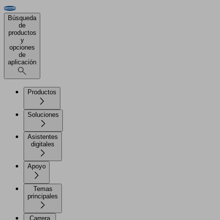
Búsqueda
de
productos
y
opciones
de
aplicación
Productos
Soluciones
Asistentes
digitales
Apoyo
Temas
principales
Carrera