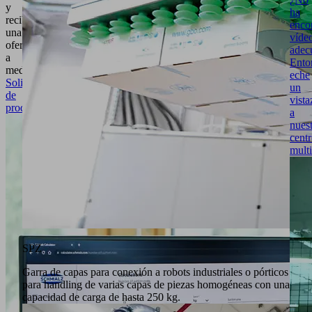
y
ha
reciba
enco
una
víde
oferta
adec
a
Ento
medida.
eche
Solicitud
un
de
vista
producto
a
nues
cent
mult
SPZ
Garra de capas para conexión a robots industriales o pórticos
para handling de varias capas de piezas homogéneas con una
capacidad de carga de hasta 250 kg.