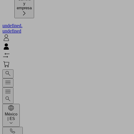
y
empresa
undefined.
undefined
México
| ES