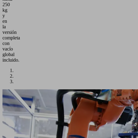
250
kg
y
en
la
versión
completa
con
vacío
global
incluido.
Aplicación