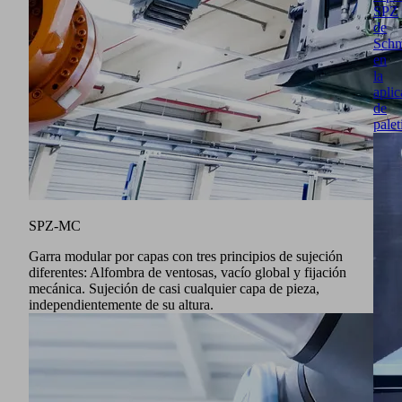
SPZ
de
Schm
en
la
aplic
de
palet
SPZ-MC
Garra modular por capas con tres principios de sujeción
diferentes: Alfombra de ventosas, vacío global y fijación
mecánica. Sujeción de casi cualquier capa de pieza,
independientemente de su altura.