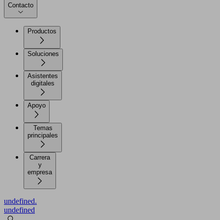
Contacto
Productos
Soluciones
Asistentes
digitales
Apoyo
Temas
principales
Carrera
y
empresa
undefined.
undefined