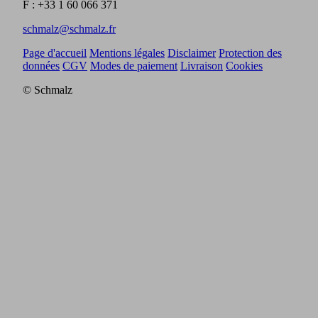
F : +33 1 60 066 371
schmalz@schmalz.fr
Page d'accueil
Mentions légales
Disclaimer
Protection des
données
CGV
Modes de paiement
Livraison
Cookies
© Schmalz