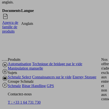
anglais.
Documents
Langue
Aperçu de
Anglais
famille de
produits
Produits
Nos
Automatisation
Technique de bridage par le vide
offre
Manipulation manuelle
s'adr
Sujets
excl
Schmalz Select
Connaissances sur le vide
Energy Storage
aux
Groupe Schmalz
entre
Schmalz
Binar Handling
GPS
et
non
Contactez-nous
aux
cons
T : +33 1 64 731 730