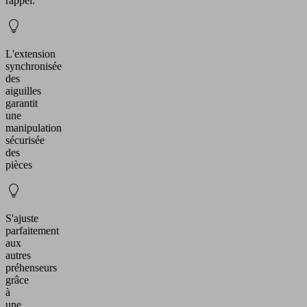
rappel.
L'extension
synchronisée
des
aiguilles
garantit
une
manipulation
sécurisée
des
pièces
S'ajuste
parfaitement
aux
autres
préhenseurs
grâce
à
une