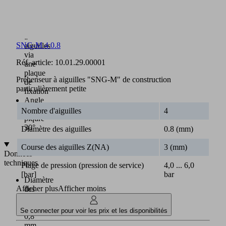
Connexion
optionnelle
du
préhenseur
à
SNG-M 4 0.8
aiguilles
via
Réf. article:
10.01.29.00001
une
plaque
Préhenseur à aiguilles "SNG-M" de construction
de
particulièrement petite
fixation
Angle
de
Nombre d'aiguilles
4
piqûre
30°
Diamètre des aiguilles
0.8 (mm)
Course des aiguilles Z(NA)
3 (mm)
Données
techniques
Plage de pression (pression de service)
4,0 ... 6,0
[bar]
bar
Diamètre
Afficher plus
Afficher moins
des
aiguilles
:
Se connecter pour voir les prix et les disponibilités
0,8
mm