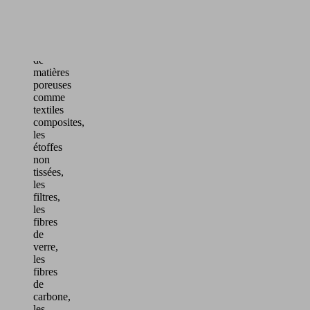
forme
instable
Manipulation
de
matières
poreuses
comme
textiles
composites,
les
étoffes
non
tissées,
les
filtres,
les
fibres
de
verre,
les
fibres
de
carbone,
les