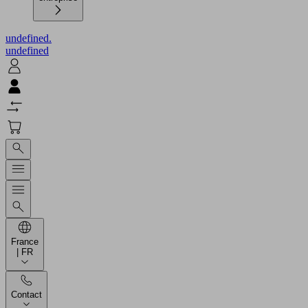
undefined.
undefined
France
| FR
Contact