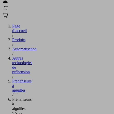
Page
d’accueil
/
Produits
/
Automatisation
/
Autres
technologies
de
préhension
/
Préhenseurs
à
aiguilles
/
Préhenseurs
à
aiguilles
SNG-