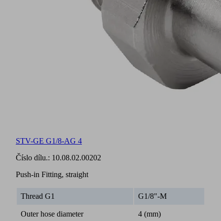
STV-GE G1/8-AG 4
Číslo dílu.:
10.08.02.00202
Push-in Fitting, straight
Thread G1
G1/8"-M
Outer hose diameter
4 (mm)