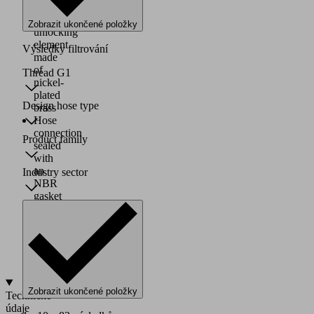
clip
and
Zobrazit ukončené položky
unlocking
element
Výsledky filtrování
made
of
Thread G1
nickel-
plated
Design hose type
brass
Hose
connection
Product family
sealed
with
an
Industry sector
NBR
gasket
Thread
as
Whitworth
pipe
thread
Zobrazit ukončené položky
Technické
údaje