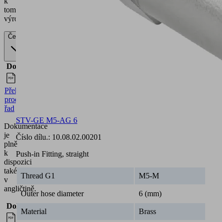
k
tomuto
výrobku.
Česky
Dokumenty
Jazyk
Přehled
Česky
produktových
řad
STV-GE M5-AG 6
Dokumentace
je
Číslo dílu.:
10.08.02.00201
plně
k
Push-in Fitting, straight
dispozici
také
Thread G1
M5-M
v
angličtině.
Outer hose diameter
6 (mm)
Dokumenty
Jazyk
Material
Brass