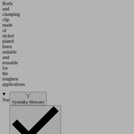
Body
and
clamping
clip
made
of
nickel
plated
brass
suitable
and
reusable
for
the
toughest
applications
Nadstavba
Výsledky filtrování
Screw
in
push
fitting,
clamping