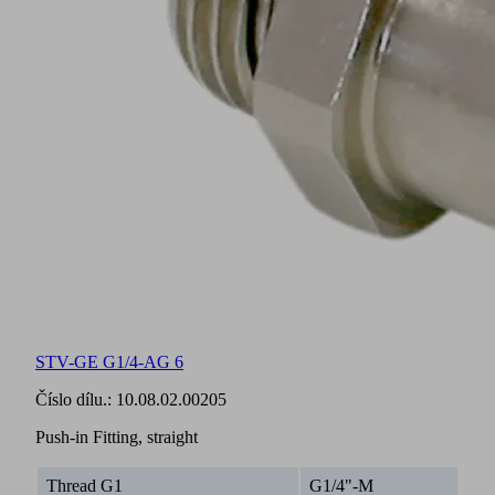
STV-GE G1/4-AG 6
Číslo dílu.:
10.08.02.00205
Push-in Fitting, straight
Thread G1
G1/4"-M