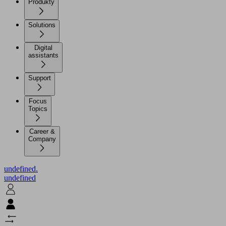
Produkty
Solutions
Digital
assistants
Support
Focus
Topics
Career &
Company
undefined.
undefined