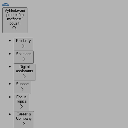
Vyhledávání
produktů a
možností
použití
Produkty
Solutions
Digital
assistants
Support
Focus
Topics
Career &
Company