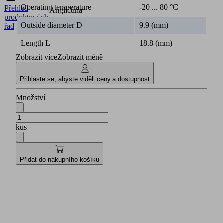
Operating temperature
-20 ... 80 °C
Přehled
Angličtina
produktových
Outside diameter D
9.9 (mm)
řad
Length L
18.8 (mm)
Zobrazit více
Zobrazit méně
Přihlaste se, abyste viděli ceny a dostupnost
Množství
kus
Přidat do nákupního košíku