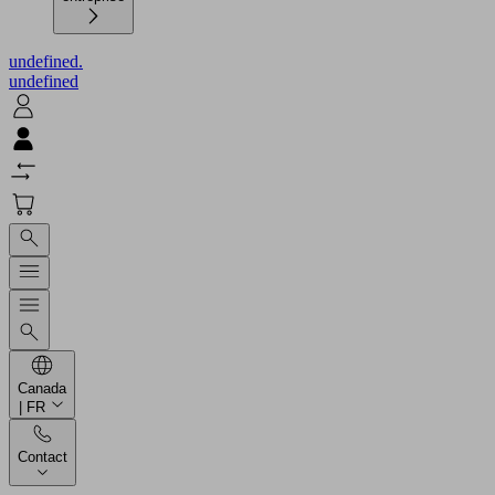
undefined.
undefined
Canada
| FR
Contact