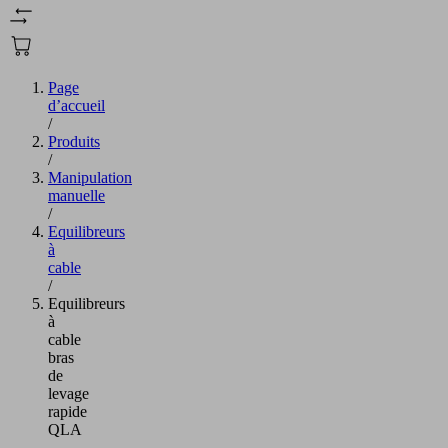
Page
d’accueil
/
Produits
/
Manipulation
manuelle
/
Equilibreurs
à
cable
/
Equilibreurs
à
cable
bras
de
levage
rapide
QLA