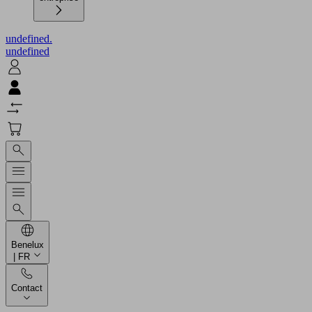
undefined.
undefined
Benelux
| FR
Contact