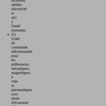
différents
médias
(électricité
et
air)
à
l'unité
tournante.
(5)
Unité
de
commande
sélectionnable
pour
les
préhenseurs
mécaniques,
magnétiques,
à
vide
et
pneumatiques
avec
mode
d'économie