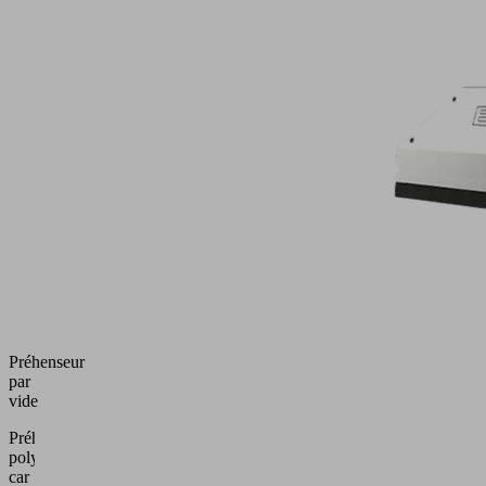
Préhenseur
par
vide
Préhenseur
polyvalent
car