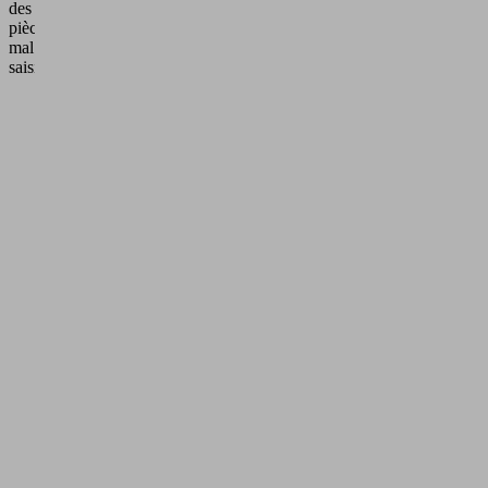
des
pièces
mal
saisies.