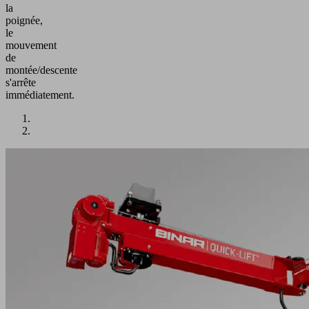
la
poignée,
le
mouvement
de
montée/descente
s'arrête
immédiatement.
Application
Déplacement
intuitif
et