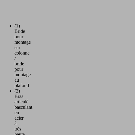
(1)
Bride
pour
montage
sur
colonne
/
bride
pour
montage
au
plafond
(2)
Bras
articulé
basculant
en
acier
à
très
haute