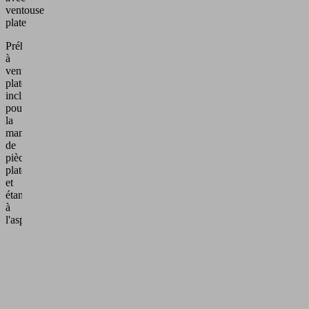
ventouse
plate
Préhenseur
à
ventouse
plate
inclinable
pour
la
manipulation
de
pièces
plates
et
étanches
à
l'aspiration.