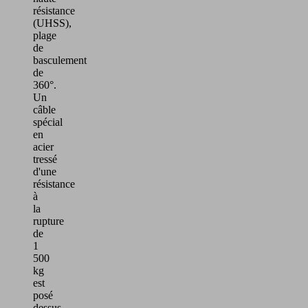
résistance
(UHSS),
plage
de
basculement
de
360°.
Un
câble
spécial
en
acier
tressé
d'une
résistance
à
la
rupture
de
1
500
kg
est
posé
dessus.