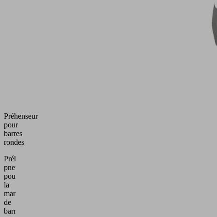
Préhenseur
pour
barres
rondes
Préhenseur
pneumatique
pour
la
manipulation
de
barres