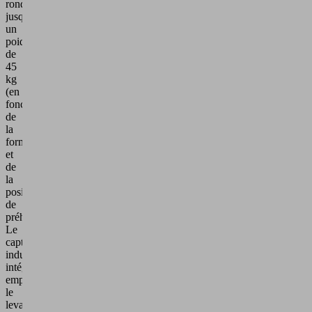
rondes
jusqu'à
un
poids
de
45
kg
(en
fonction
de
la
forme
et
de
la
position
de
préhension).
Le
capteur
inductif
intégré
empêche
le
levage