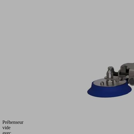
Préhenseur
vide
avec