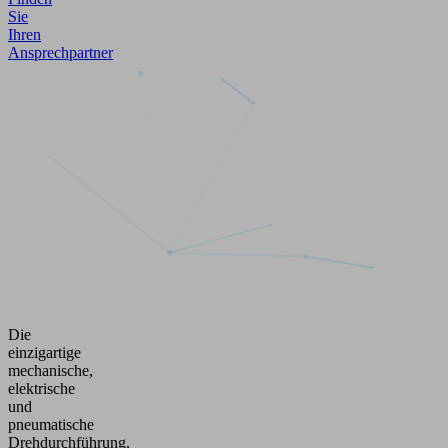
Sie
Ihren
Ansprechpartner
Die
einzigartige
mechanische,
elektrische
und
pneumatische
Drehdurchführung,