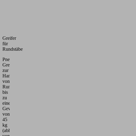
Greifer
für
Rundstäbe
Pneumatischer
Greifer
zur
Handhabung
von
Rundstäben
bis
zu
einem
Gewicht
von
45
kg
(abhängig
von