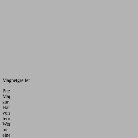
Magnetgreifer
Pneumatischer
Magnetgreifer
zur
Handhabung
von
ferromagnetischen
Werkstücken
mit
einer