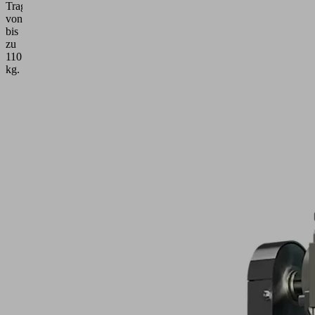
Traglast
von
bis
zu
110
kg.