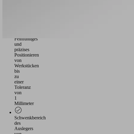
Standardgreifern
und
individuellen
Greifern
möglich
Feinfühliges
und
präzises
Positionieren
von
Werkstücken
bis
zu
einer
Toleranz
von
1
Millimeter
Schwenkbereich
des
Auslegers
von