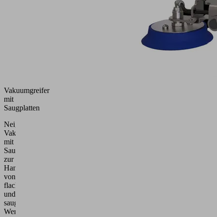
Vakuumgreifer
mit
Saugplatten
Neigungsfähiger
Vakuumgreifer
mit
Saugplatten
zur
Handhabung
von
flachen
und
saugdichten
Werkstücken.