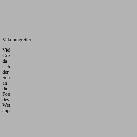
Vakuumgreifer
Vielseitiger
Greifer,
da
sich
der
Schaumstoff
an
die
Form
des
Werkstücks
anpasst.