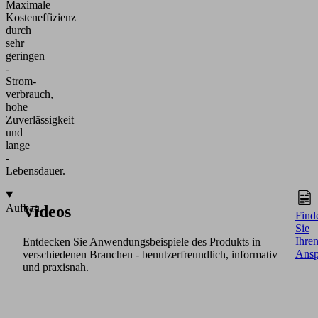
Maximale
Kosteneffizienz
durch
sehr
geringen
­
Strom­
verbrauch,
hohe
Zuverlässigkeit
und
lange
­
Lebensdauer.
Aufbau
Videos
Find
Sie
Ihre
Entdecken Sie Anwendungsbeispiele des Produkts in
Ansp
verschiedenen Branchen - benutzerfreundlich, informativ
und praxisnah.