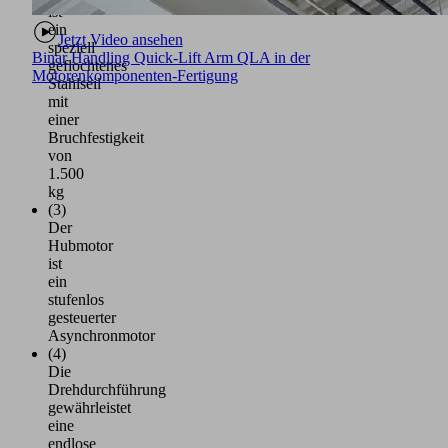
ist
ein
Jetzt Video ansehen
speziell
Binar Handling Quick-Lift Arm QLA in der
geflochtenes
Motorenkomponenten-Fertigung
Stahlseil
mit
einer
Bruchfestigkeit
von
1.500
kg
(3)
Der
Hubmotor
ist
ein
stufenlos
gesteuerter
Asynchronmotor
(4)
Die
Drehdurchführung
gewährleistet
eine
endlose