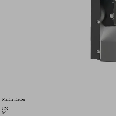
Magnetgreifer
Pneumatischer
Magnetgreifer