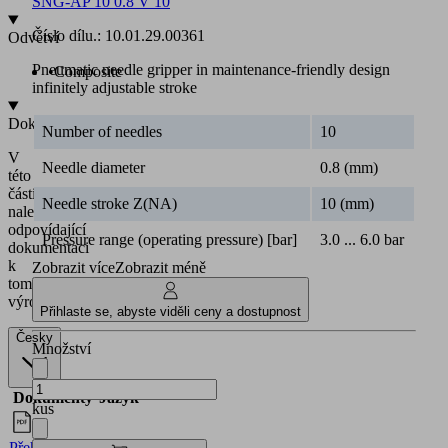
SNG-AP 10 0.8 V 10
Číslo dílu.:
10.01.29.00361
Odvětví
Pneumatic needle gripper in maintenance-friendly design
•
Composite
infinitely adjustable stroke
Dokumentace
Number of needles
10
V
Needle diameter
0.8 (mm)
této
části
Needle stroke Z(NA)
10 (mm)
naleznete
odpovídající
Pressure range (operating pressure) [bar]
3.0 ... 6.0 bar
dokumentaci
k
Zobrazit více
Zobrazit méně
tomuto
výrobku.
Přihlaste se, abyste viděli ceny a dostupnost
Česky
Množství
Dokumenty
Jazyk
kus
Přehled