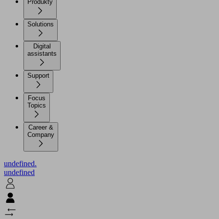
Produkty
Solutions
Digital
assistants
Support
Focus
Topics
Career &
Company
undefined.
undefined