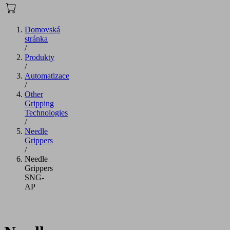
Domovská
stránka
/
Produkty
/
Automatizace
/
Other
Gripping
Technologies
/
Needle
Grippers
/
Needle
Grippers
SNG-
AP