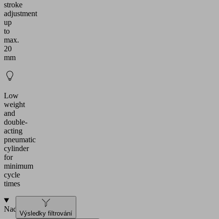
stroke
adjustment
up
to
max.
20
mm
Low
weight
and
double-
acting
pneumatic
cylinder
for
minimum
cycle
times
Nadstavba
Výsledky filtrování