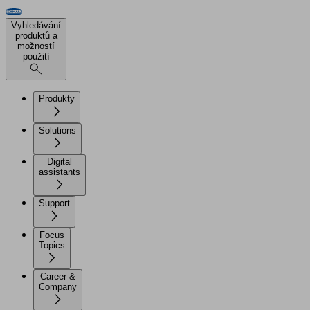
Vyhledávání
produktů a
možností
použití
Produkty
Solutions
Digital
assistants
Support
Focus
Topics
Career &
Company