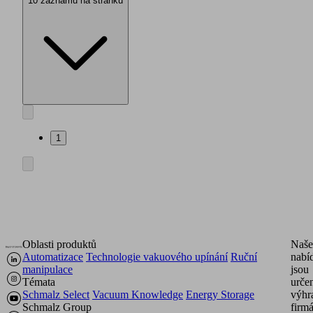
10 záznamů na stránku
1
Oblasti produktů
Naše
Automatizace
Technologie vakuového upínání
Ruční
nabí
manipulace
jsou
Témata
urče
Schmalz Select
Vacuum Knowledge
Energy Storage
výhr
Schmalz Group
firm