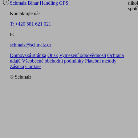
Schmalz
Binar Handling
GPS
nikol
spotř
Kontaktujte nás
T: +420 581 621 021
F:
schmalz@schmalz.cz
Domovská stránka
Otisk
Vymezení odpovědnosti
Ochrana
údajů
Všeobecné obchodní podmínky
Platební metody
Zásilka
Cookies
© Schmalz