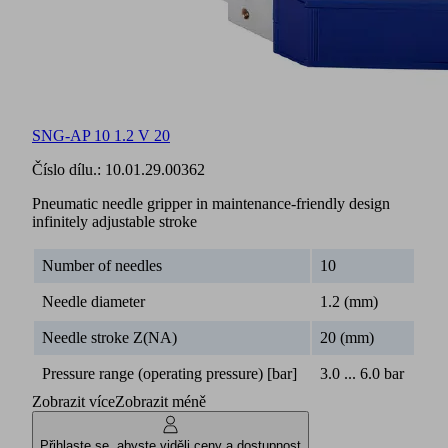
SNG-AP 10 1.2 V 20
Číslo dílu.:
10.01.29.00362
Pneumatic needle gripper in maintenance-friendly design
infinitely adjustable stroke
Number of needles
10
Needle diameter
1.2 (mm)
Needle stroke Z(NA)
20 (mm)
Pressure range (operating pressure) [bar]
3.0 ... 6.0 bar
Zobrazit více
Zobrazit méně
Přihlaste se, abyste viděli ceny a dostupnost