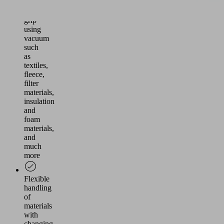
difficult
to
grip
using
vacuum
such
as
textiles,
fleece,
filter
materials,
insulation
and
foam
materials,
and
much
more
Flexible
handling
of
materials
with
changing