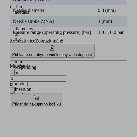
adjustment
Ten
Needle diameter
0.8 (mm)
needles
(3)
Needle stroke Z(NA)
3 (mm)
with
diameters
Pressure range (operating pressure) [bar]
3.0 ... 6.0 bar
of
0.8
Zobrazit více
Zobrazit méně
mm
or
Přihlaste se, abyste viděli ceny a dostupnost
1.2
mm
Množství
(depending
on
the
model)
kus
Insertion
angle
of
Přidat do nákupního košíku
30°
or
45°
(depending
on
the