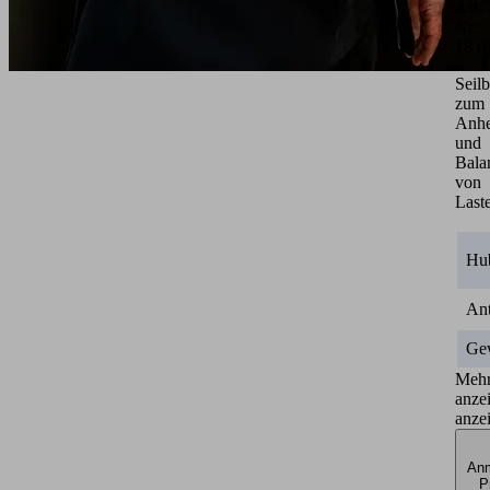
Art-
Nr.:
18.0
Seil
zum
Anh
und
Bala
von
Last
Hu
Ant
Ge
Meh
anze
anze
Anm
P