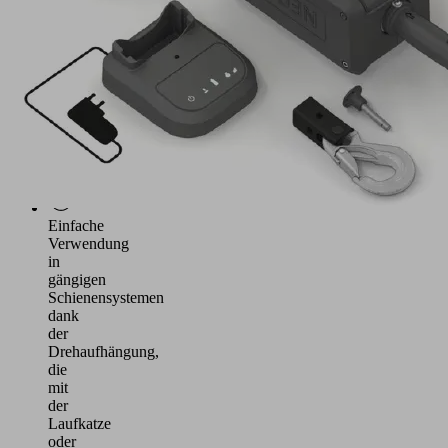
Binar
Handling
für
intuitives
Heben
von
Lasten
bis
30
kg
Einfache
Verwendung
in
gängigen
Schienensystemen
dank
der
Drehaufhängung,
die
mit
der
Laufkatze
oder