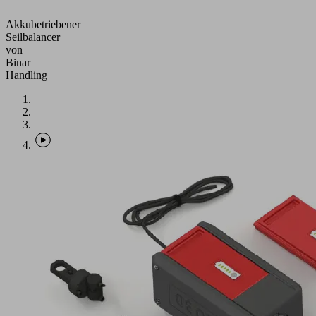
Akkubetriebener
Seilbalancer
von
Binar
Handling
Anwendung
Akkubetriebener
Seilbalancer
von