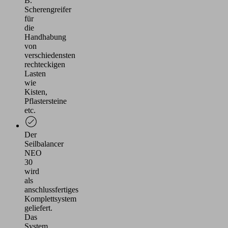
B.
Scherengreifer
für
die
Handhabung
von
verschiedensten
rechteckigen
Lasten
wie
Kisten,
Pflastersteine
etc.
Der
Seilbalancer
NEO
30
wird
als
anschlussfertiges
Komplettsystem
geliefert.
Das
System