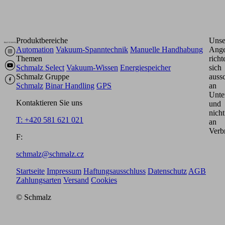
Produktbereiche
Unse
Automation
Vakuum-Spanntechnik
Manuelle Handhabung
Ange
Themen
richt
Schmalz Select
Vakuum-Wissen
Energiespeicher
sich
Schmalz Gruppe
aussc
Schmalz
Binar Handling
GPS
an
Unte
Kontaktieren Sie uns
und
nicht
T: +420 581 621 021
an
Verb
F:
schmalz@schmalz.cz
Startseite
Impressum
Haftungsausschluss
Datenschutz
AGB
Zahlungsarten
Versand
Cookies
© Schmalz