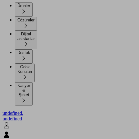
Ürünler
Çözümler
Dijital
asistanlar
Destek
Odak
Konuları
Kariyer
&
Şirket
undefined.
undefined