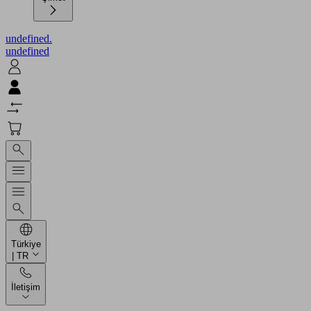
undefined.
undefined
Türkiye
| TR
İletişim