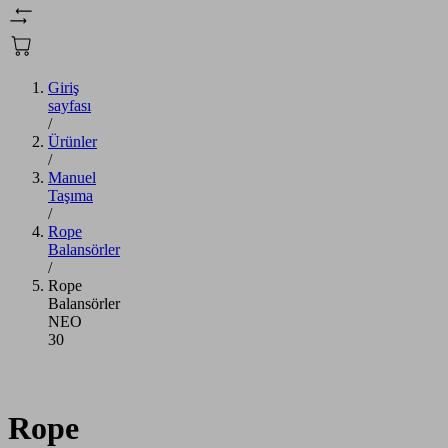
Giriş
sayfası
/
Ürünler
/
Manuel
Taşıma
/
Rope
Balansörler
/
Rope
Balansörler
NEO
30
Rope