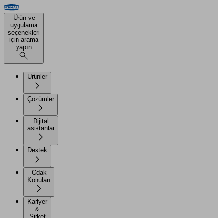
Ürün ve
uygulama
seçenekleri
için arama
yapın
Ürünler
Çözümler
Dijital
asistanlar
Destek
Odak
Konuları
Kariyer
&
Şirket