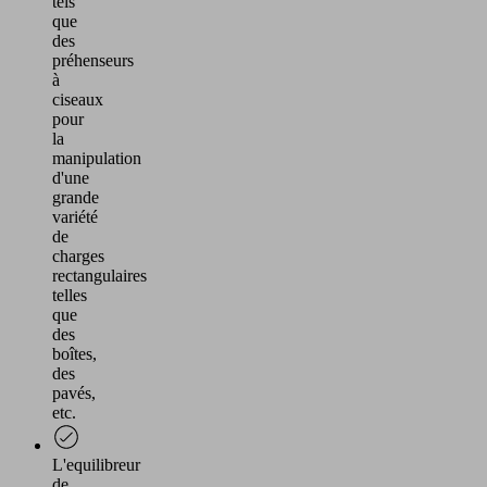
tels
que
des
préhenseurs
à
ciseaux
pour
la
manipulation
d'une
grande
variété
de
charges
rectangulaires
telles
que
des
boîtes,
des
pavés,
etc.
L'equilibreur
de