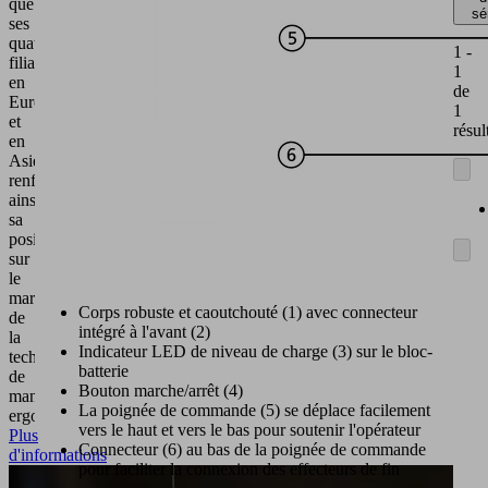
que
sé
ses
quatre
1 -
filiales
1
en
de
Europe
1
et
résul
en
Asie,
renforçant
ainsi
sa
position
sur
le
marché
Corps robuste et caoutchouté (1) avec connecteur
de
intégré à l'avant (2)
la
Indicateur LED de niveau de charge (3) sur le bloc-
technique
batterie
de
Bouton marche/arrêt (4)
manipulation
La poignée de commande (5) se déplace facilement
ergonomique.
vers le haut et vers le bas pour soutenir l'opérateur
Plus
Connecteur (6) au bas de la poignée de commande
d'informations
pour faciliter la connexion des effecteurs de fin