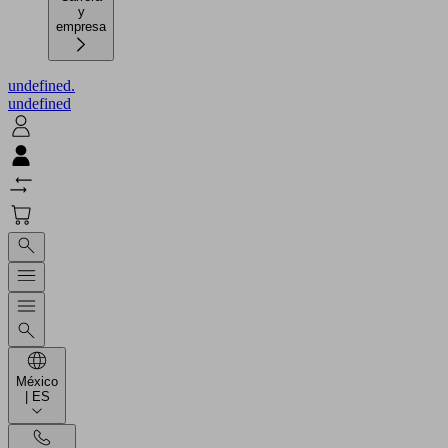
y
empresa
undefined.
undefined
México
| ES