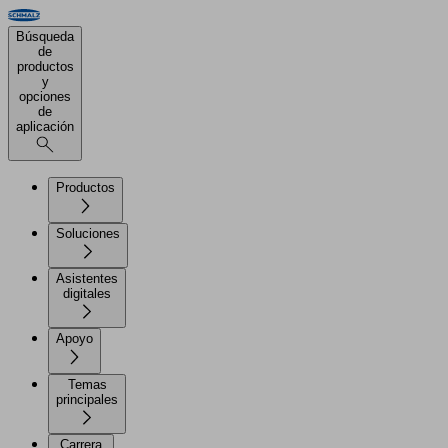
Búsqueda
de
productos
y
opciones
de
aplicación
Productos
Soluciones
Asistentes
digitales
Apoyo
Temas
principales
Carrera