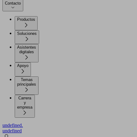
Contacto
Productos
Soluciones
Asistentes
digitales
Apoyo
Temas
principales
Carrera
y
empresa
undefined.
undefined