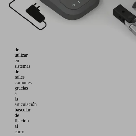
de
cargas
de
hasta
30
kg
Fácil
de
utilizar
en
sistemas
de
raíles
comunes
gracias
a
la
articulación
bascular
de
fijación
al
carro